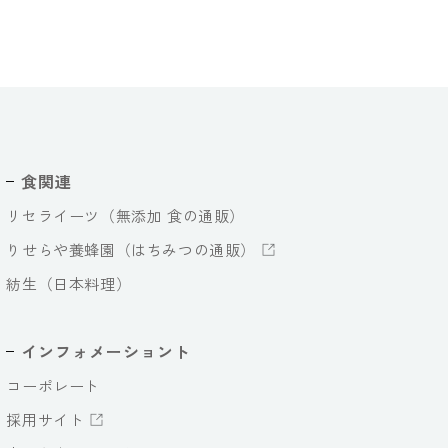
食関連
リセライーツ（無添加 食の通販）
りせらや養蜂園（はちみつの通販）
紡生（日本料理）
インフォメーショント
コーポレート
採用サイト