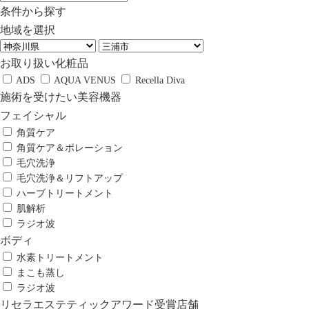
条件から探す
地域を選択
お取り扱い化粧品
ADS
AQUA VENUS
Recella Diva
施術を受けたい美容機器
フェイシャル
角質ケア
角質ケア＆ポレーション
毛穴洗浄
毛穴洗浄＆リフトアップ
ハーブトリートメント
肌解析
ラジオ波
ボディ
水素トリートメント
まこも蒸し
ラジオ波
リセラエステティックアワード受賞店舗