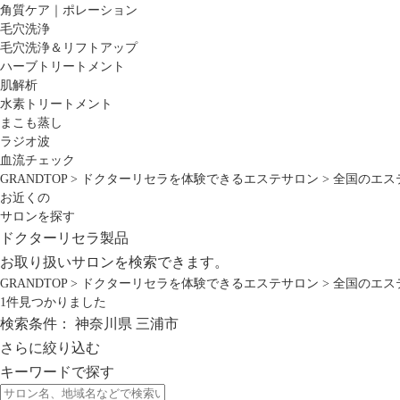
角質ケア｜ポレーション
毛穴洗浄
毛穴洗浄＆リフトアップ
ハーブトリートメント
肌解析
水素トリートメント
まこも蒸し
ラジオ波
血流チェック
GRANDTOP
>
ドクターリセラを体験できるエステサロン
>
全国のエス
お近くの
サロンを探す
ドクターリセラ製品
お取り扱いサロンを検索できます。
GRANDTOP
>
ドクターリセラを体験できるエステサロン
>
全国のエス
1
件見つかりました
検索条件：
神奈川県
三浦市
さらに絞り込む
キーワードで探す