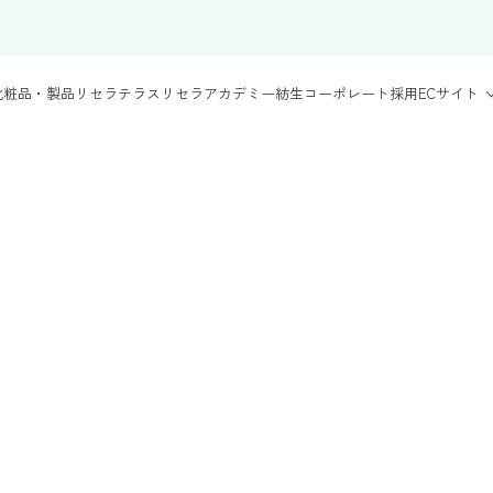
化粧品・製品
リセラテラス
リセラアカデミー
紡生
コーポレート
採用
ECサイト