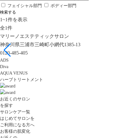
フェイシャル部門
ボディー部門
検索する
1
~
1
件を表示
全
1
件
マリーノエステティックサロン
神奈川県三浦市三崎町小網代1385-13
0120-485-405
ADS
Diva
AQUA VENUS
ハーブトリートメント
お近くのサロン
を探す
サロンケア一覧
はじめてサロンを
ご利用になる方へ
お客様の肌変化
お近くの