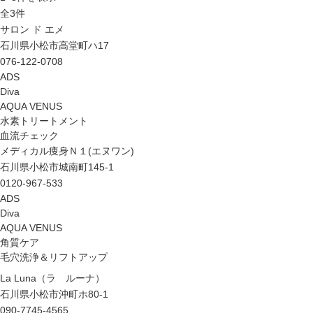
全
3
件
サロン ド エメ
石川県小松市高堂町ハ17
076-122-0708
ADS
Diva
AQUA VENUS
水素トリートメント
血流チェック
メディカル痩身Ｎ１(エヌワン)
石川県小松市城南町145-1
0120-967-533
ADS
Diva
AQUA VENUS
角質ケア
毛穴洗浄＆リフトアップ
La Luna（ラ ルーナ）
石川県小松市沖町ホ80-1
090-7745-4565