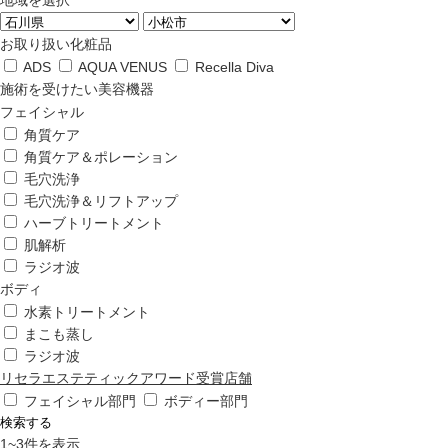
地域を選択
お取り扱い化粧品
ADS
AQUA VENUS
Recella Diva
施術を受けたい美容機器
フェイシャル
角質ケア
角質ケア＆ポレーション
毛穴洗浄
毛穴洗浄＆リフトアップ
ハーブトリートメント
肌解析
ラジオ波
ボディ
水素トリートメント
まこも蒸し
ラジオ波
リセラエステティックアワード受賞店舗
フェイシャル部門
ボディー部門
検索する
1
~
3
件を表示