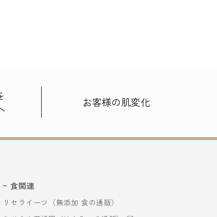
を
お客様の肌変化
へ
食関連
リセライーツ（無添加 食の通販）