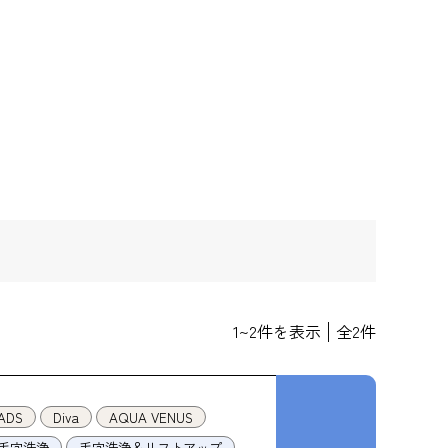
1
~
2
件を表示
全
2
件
ADS
Diva
AQUA VENUS
毛穴洗浄
毛穴洗浄＆リフトアップ