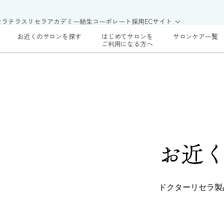
セラテラス
リセラアカデミー
紡生
コーポレート
採用
ECサイト
お近くのサロンを探す
はじめてサロンを
サロンケア一覧
ご利用になる方へ
お近
ドクターリセラ製