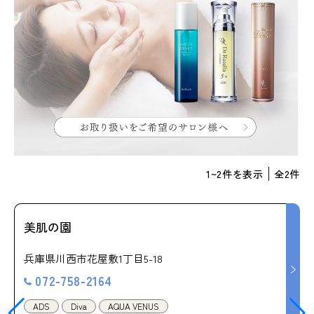
1
~
2
件を表示
全
2
件
美肌の園
兵庫県川西市花屋敷1丁目5-18
072-758-2164
ADS
Diva
AQUA VENUS