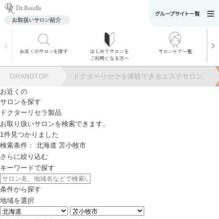
お近くのサロンを探す
はじめてサロンを
サロンケア一覧
サロンでのケアメニ
ご利用になる方へ
ュー
施術別で探す
GRANDTOP
ドクターリセラを体験できるエステサロン
お悩み別で探す
お近くの
サロンを探す
角質ケア
ドクターリセラ製品
お取り扱いサロンを検索できます。
1
件見つかりました
角質ケア｜ポレーシ
検索条件：
北海道
苫小牧市
ョン
さらに絞り込む
キーワードで探す
毛穴洗浄
条件から探す
地域を選択
毛穴洗浄＆リフトア