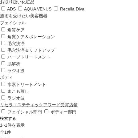
ップ
お取り扱い化粧品
ADS
AQUA VENUS
Recella Diva
施術を受けたい美容機器
ハーブトリートメン
フェイシャル
ト
角質ケア
角質ケア＆ポレーション
毛穴洗浄
肌解析
毛穴洗浄＆リフトアップ
ハーブトリートメント
肌解析
水素トリートメント
ラジオ波
ボディ
水素トリートメント
まこも蒸し
まこも蒸し
ラジオ波
リセラエステティックアワード受賞店舗
ラジオ波
フェイシャル部門
ボディー部門
検索する
1
~
1
件を表示
血流チェック
全
1
件