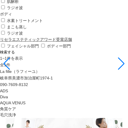
肌解析
ラジオ波
ボディ
水素トリートメント
まこも蒸し
ラジオ波
リセラエステティックアワード受賞店舗
フェイシャル部門
ボディー部門
検索する
1
~
1
件を表示
全
1
件
La fille（ラフィーユ）
岐阜県美濃市加治屋町1974-1
090-7609-8132
ADS
Diva
AQUA VENUS
角質ケア
毛穴洗浄