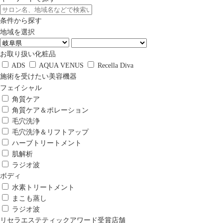
条件から探す
地域を選択
お取り扱い化粧品
ADS
AQUA VENUS
Recella Diva
施術を受けたい美容機器
フェイシャル
角質ケア
角質ケア＆ポレーション
毛穴洗浄
毛穴洗浄＆リフトアップ
ハーブトリートメント
肌解析
ラジオ波
ボディ
水素トリートメント
まこも蒸し
ラジオ波
リセラエステティックアワード受賞店舗