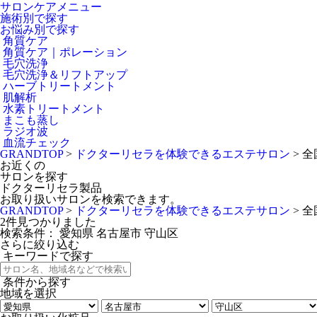
サロンケアメニュー
施術別で探す
お悩み別で探す
角質ケア
角質ケア｜ポレーション
毛穴洗浄
毛穴洗浄＆リフトアップ
ハーブトリートメント
肌解析
水素トリートメント
まこも蒸し
ラジオ波
血流チェック
GRANDTOP
>
ドクターリセラを体験できるエステサロン
>
全
お近くの
サロンを探す
ドクターリセラ製品
お取り扱いサロンを検索できます。
GRANDTOP
>
ドクターリセラを体験できるエステサロン
>
全
2
件見つかりました
検索条件：
愛知県
名古屋市
守山区
さらに絞り込む
キーワードで探す
条件から探す
地域を選択