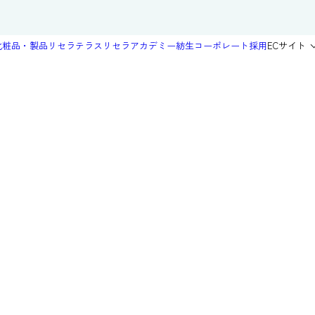
化粧品・製品
リセラテラス
リセラアカデミー
紡生
コーポレート
採用
ECサイト