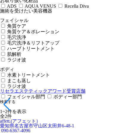
お取り扱い化粧品
ADS
AQUA VENUS
Recella Diva
施術を受けたい美容機器
フェイシャル
角質ケア
角質ケア＆ポレーション
毛穴洗浄
毛穴洗浄＆リフトアップ
ハーブトリートメント
肌解析
ラジオ波
ボディ
水素トリートメント
まこも蒸し
ラジオ波
リセラエステティックアワード受賞店舗
フェイシャル部門
ボディー部門
検索する
1
~
2
件を表示
全
2
件
affett.(アフェット）
愛知県名古屋市守山区太田井6-48-1
090-6367-4096