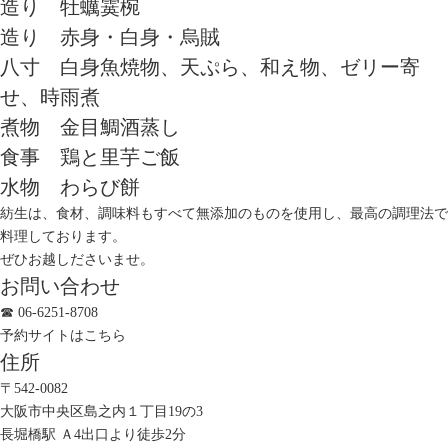
造り 牡蠣霙椀
造り 赤身・白身・烏賊
八寸
白身魚焼
物、
天ぷら
、
和え物、ゼリー寄
せ、
時雨煮
煮物 金目鯛酒蒸し
食事 鶏と里芋ご飯
水物
わらび餅
紡生は、食材、調味料もすべて無添加のものを使用し、最高の調理法で
料理しております。
ぜひお越しださいませ。
お問い合わせ
☎ 06-6251-8708
予約サイトは
こちら
住所
〒542-0082
大阪市中央区島之内１丁目19の3
長堀橋駅 Ａ4出口より徒歩2分