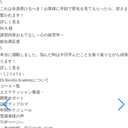
5
これは全員受けるべき！お客様に半顔で変化を見てもらったら、皆さま
驚かれます！
詳しく見る
M.N 様
講習内容
おもてなし～心の経営学～
総合満足度
5
本当に感動しました。悩んだ時は今日学んだことを振り返りながら頑張
ります！
詳しく見る
<
1
2
3
4
5
6
>
Dr.Recella Academyについて
コース一覧
エステティシャン養成・
開業サポート
認定ディプロマ
年間スケジュール
受講者様の声
TOPぺージへ