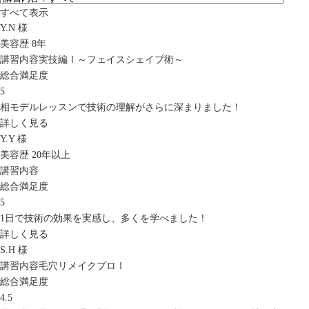
すべて表示
Y.N 様
美容歴 8年
講習内容
実技編Ⅰ～フェイスシェイプ術～
総合満足度
5
相モデルレッスンで技術の理解がさらに深まりました！
詳しく見る
Y.Y 様
美容歴 20年以上
講習内容
総合満足度
5
1日で技術の効果を実感し、多くを学べました！
詳しく見る
S.H 様
講習内容
毛穴リメイクプロⅠ
総合満足度
4.5