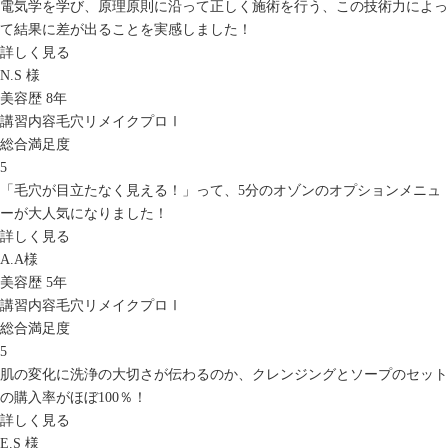
電気学を学び、原理原則に沿って正しく施術を行う、この技術力によっ
て結果に差が出ることを実感しました！
詳しく見る
N.S 様
美容歴 8年
講習内容
毛穴リメイクプロⅠ
総合満足度
5
「毛穴が目立たなく見える！」って、5分のオゾンのオプションメニュ
ーが大人気になりました！
詳しく見る
A.A様
美容歴 5年
講習内容
毛穴リメイクプロⅠ
総合満足度
5
肌の変化に洗浄の大切さが伝わるのか、クレンジングとソープのセット
の購入率がほぼ100％！
詳しく見る
E.S 様