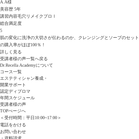
A.A様
美容歴 5年
講習内容
毛穴リメイクプロⅠ
総合満足度
5
肌の変化に洗浄の大切さが伝わるのか、クレンジングとソープのセット
の購入率がほぼ100％！
詳しく見る
受講者様の声一覧へ戻る
Dr.Recella Academyについて
コース一覧
エステティシャン養成・
開業サポート
認定ディプロマ
年間スケジュール
受講者様の声
TOPぺージへ
＜受付時間：平日10:00~17:00＞
電話をかける
お問い合わせ
・資料請求