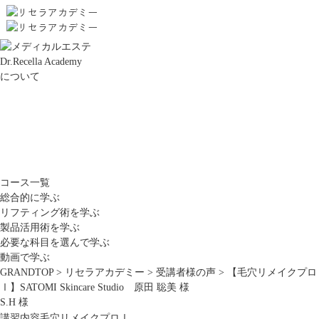
Dr.Recella Academy
について
コース一覧
総合的に学ぶ
リフティング術を学ぶ
製品活用術を学ぶ
必要な科目を選んで学ぶ
動画で学ぶ
GRANDTOP
>
リセラアカデミー
>
受講者様の声
>
【毛穴リメイクプロ
Ⅰ】SATOMI Skincare Studio 原田 聡美 様
S.H 様
講習内容
毛穴リメイクプロⅠ