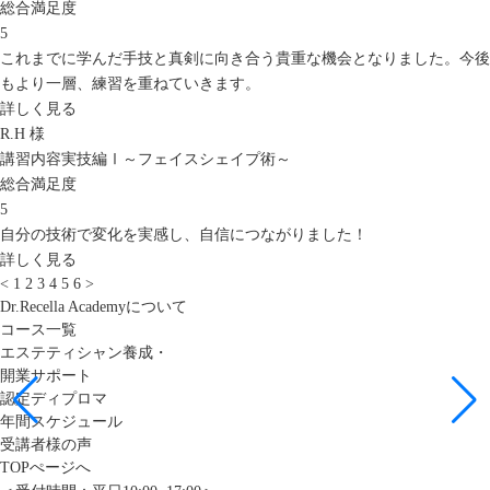
総合満足度
5
これまでに学んだ手技と真剣に向き合う貴重な機会となりました。今後
もより一層、練習を重ねていきます。
詳しく見る
R.H 様
講習内容
実技編Ⅰ～フェイスシェイプ術～
総合満足度
5
自分の技術で変化を実感し、自信につながりました！
詳しく見る
<
1
2
3
4
5
6
>
Dr.Recella Academyについて
コース一覧
エステティシャン養成・
開業サポート
認定ディプロマ
年間スケジュール
受講者様の声
TOPぺージへ