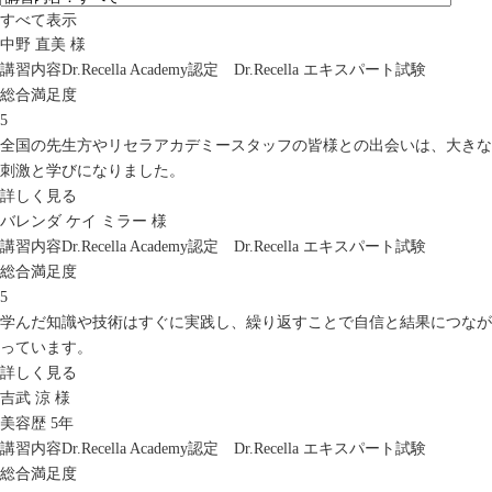
すべて表示
中野 直美 様
講習内容
Dr.Recella Academy認定 Dr.Recella エキスパート試験
総合満足度
5
全国の先生方やリセラアカデミースタッフの皆様との出会いは、大きな
刺激と学びになりました。
詳しく見る
バレンダ ケイ ミラー 様
講習内容
Dr.Recella Academy認定 Dr.Recella エキスパート試験
総合満足度
5
学んだ知識や技術はすぐに実践し、繰り返すことで自信と結果につなが
っています。
詳しく見る
吉武 涼 様
美容歴 5年
講習内容
Dr.Recella Academy認定 Dr.Recella エキスパート試験
総合満足度