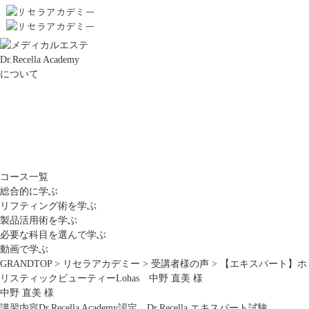
Dr.Recella Academy
について
コース一覧
総合的に学ぶ
リフティング術を学ぶ
製品活用術を学ぶ
必要な科目を選んで学ぶ
動画で学ぶ
GRANDTOP
>
リセラアカデミー
>
受講者様の声
>
【エキスパート】ホ
リスティックビューティーLohas 中野 直美 様
中野 直美 様
講習内容
Dr.Recella Academy認定 Dr.Recella エキスパート試験