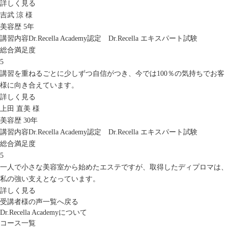
詳しく見る
吉武 涼 様
美容歴 5年
講習内容
Dr.Recella Academy認定 Dr.Recella エキスパート試験
総合満足度
5
講習を重ねるごとに少しずつ自信がつき、今では100％の気持ちでお客
様に向き合えています。
詳しく見る
上田 直美 様
美容歴 30年
講習内容
Dr.Recella Academy認定 Dr.Recella エキスパート試験
総合満足度
5
一人で小さな美容室から始めたエステですが、取得したディプロマは、
私の強い支えとなっています。
詳しく見る
受講者様の声一覧へ戻る
Dr.Recella Academyについて
コース一覧