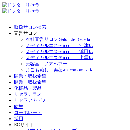
取扱サロン検索
直営サロン
本社直営サロン Salon de Recella
メディカルエステrecella 江津店
メディカルエステrecella 浜田店
メディカルエステrecella 出雲店
美容室 ノアヘアー
まこも蒸し 美菰-macomomushi-
開業・取扱希望
開業・取扱希望
化粧品・製品
リセラテラス
リセラアカデミー
紡生
コーポレート
採用
ECサイト