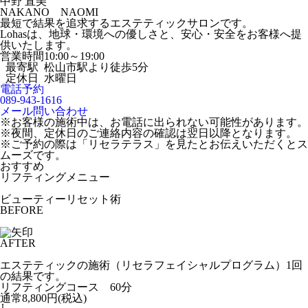
中野 直美
NAKANO NAOMI
最短で結果を追求するエステティックサロンです。
Lohasは、地球・環境への優しさと、安心・安全をお客様へ提
供いたします。
営業時間
10:00～19:00
最寄駅
松山市駅より徒歩5分
定休日
水曜日
電話予約
089-943-1616
メール問い合わせ
※お客様の施術中は、お電話に出られない可能性があります。
※夜間、定休日のご連絡内容の確認は翌日以降となります。
※ご予約の際は「リセラテラス」を見たとお伝えいただくとス
ムーズです。
おすすめ
リフティングメニュー
ビューティーリセット術
BEFORE
AFTER
エステティックの施術（リセラフェイシャルプログラム）1回
の結果です。
リフティングコース 60分
通常8,800円(税込)