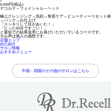
⇩
6,600円(税込)
デコルテ～フェイシャル～ヘッド
極上クレンジング→洗顔→角質ケア→ビューティーリセット術
→パック→お仕上げ
「スッキリして目があいた！」
「たった60分ですごい！」
と最短での結果追求にお喜びいただいているコースです。
※お声は個人の感想です。
店舗トップ
自己紹介
サロン情報
おすすめメニュー
中国・四国のその他のサロンはこちら