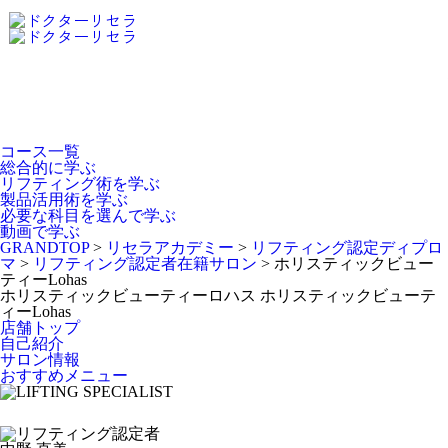
Dr.Recella Academy
について
コース一覧
総合的に学ぶ
リフティング術を学ぶ
製品活用術を学ぶ
必要な科目を選んで学ぶ
動画で学ぶ
GRANDTOP
>
リセラアカデミー
>
リフティング認定ディプロ
マ
>
リフティング認定者在籍サロン
>
ホリスティックビュー
ティーLohas
ホリスティックビューティーロハス
ホリスティックビューテ
ィーLohas
店舗トップ
自己紹介
サロン情報
おすすめメニュー