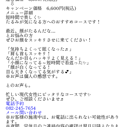
⇩
キャンペーン価格 6,600円(税込)
メニュー詳細
短時間で美しく✨
たるみが気になる方へのおすすめコースです！
最近、顔がたるんだな…
とお悩みの方
ぜひお顔をスッキリさせに来てください！
「気持ちよくって眠くなった♬」
「肩も首もスッキリ！
なんだか目もハッキリよく見える！」
「小顔になってる～短時間で若返った✨」
「顔が白くなってる！
目も大きくなってる気がする💕」
※お声は個人の感想です。
とのお声も。
忙しい現代女性にピッタリなコースです✨
ぜひ、ご相談くださいませ♬
電話予約
082-245-7654
メール問い合わせ
※お客様の施術中は、お電話に出られない可能性があり
ます。
※夜間、定休日のご連絡内容の確認は翌日以降となりま