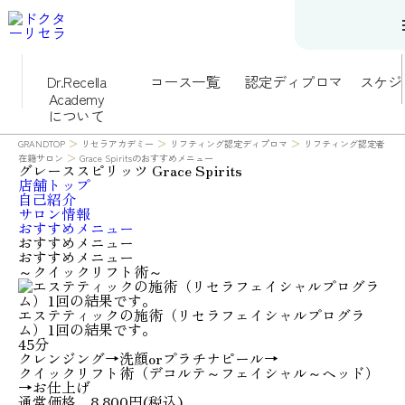
Dr.Recella
コース一覧
認定ディプロマ
スケジ
Academy
コース一覧
について
総合的に学ぶ
>
リフティング術
>
>
GRANDTOP
リセラアカデミー
リフティング認定ディプロマ
リフティング認定者
>
を学ぶ
在籍サロン
Grace Spiritsのおすすめメニュー
グレーススピリッツ
製品活用術を学
Grace Spirits
店舗トップ
ぶ
自己紹介
必要な科目を選
サロン情報
んで学ぶ
おすすめメニュー
動画で学ぶ
おすすめメニュー
おすすめメニュー
～クイックリフト術～
エステティックの施術（リセラフェイシャルプログラ
ム）1回の結果です。
45分
クレンジング→洗顔orプラチナピール→
クイックリフト術（デコルテ～フェイシャル～ヘッド）
→お仕上げ
通常価格 8,800円(税込)