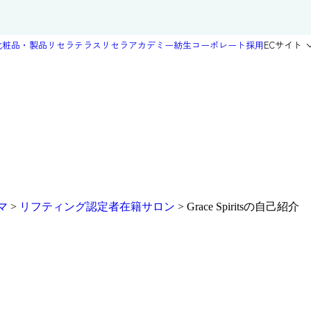
化粧品・製品
リセラテラス
リセラアカデミー
紡生
コーポレート
採用
ECサイト
マ
>
リフティング認定者在籍サロン
>
Grace Spiritsの自己紹介