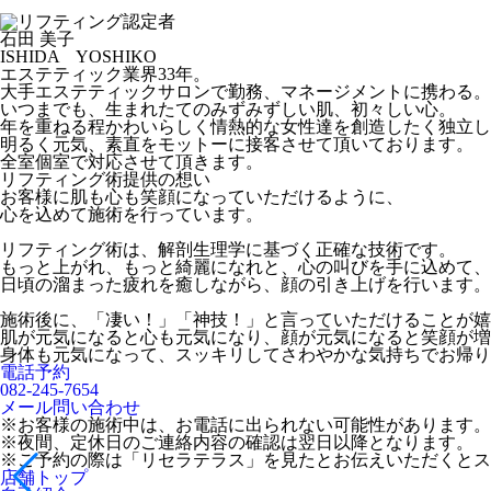
石田 美子
ISHIDA YOSHIKO
エステティック業界33年。
大手エステティックサロンで勤務、マネージメントに携わる。
いつまでも、生まれたてのみずみずしい肌、初々しい心。
年を重ねる程かわいらしく情熱的な女性達を創造したく独立し
明るく元気、素直をモットーに接客させて頂いております。
全室個室で対応させて頂きます。
リフティング術提供の想い
お客様に肌も心も笑顔になっていただけるように、
心を込めて施術を行っています。
リフティング術は、解剖生理学に基づく正確な技術です。
もっと上がれ、もっと綺麗になれと、心の叫びを手に込めて、
日頃の溜まった疲れを癒しながら、顔の引き上げを行います。
施術後に、「凄い！」「神技！」と言っていただけることが嬉
肌が元気になると心も元気になり、顔が元気になると笑顔が増
身体も元気になって、スッキリしてさわやかな気持ちでお帰り
電話予約
082-245-7654
メール問い合わせ
※お客様の施術中は、お電話に出られない可能性があります。
※夜間、定休日のご連絡内容の確認は翌日以降となります。
※ご予約の際は「リセラテラス」を見たとお伝えいただくとス
店舗トップ