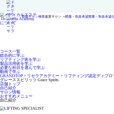
取扱サロン検索
直営サロン
開業・取扱希望
開業・取扱希望
Dr.Recella Academy
について
コース一覧
総合的に学ぶ
リフティング術を学ぶ
製品活用術を学ぶ
必要な科目を選んで学ぶ
動画で学ぶ
GRANDTOP
>
リセラアカデミー
>
リフティング認定ディプロ
グレーススピリッツ
Grace Spirits
店舗トップ
自己紹介
サロン情報
おすすめメニュー
自己紹介