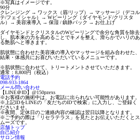
※写真はイメージです。
90分
クレンジング → ワックス（眉/リップ）→ マッサージ（デコル
テ/フェイシャル）→ Wピーリング（ダイヤモンド/クリスタ
ル）→ 美容液導入 → 保湿 / 鎮静パック → お仕上げ
ダイヤモンドとクリスタルのWピーリングで余分な角質を除去
し、肌本来の力を高めることでキメを整え、滑らかでハリのあ
る艶肌へと導きます。
肌状態に合わせた美容液の導入やマッサージを組み合わせた、
結果・体感共にお喜びいただいているメニューです。
※肌状態に合わせて、トリートメントさせていただきます。
通常：8,800円（税込）
電話予約
098-933-1864
メール問い合わせ
【LINE＠ID】@150pzexs
※お客様の施術中は、お電話に出られない可能性があります。
※上記IDをLINEの「友だちのIDで検索」に入力し、ご登録く
ださいませ。
※夜間、定休日のご連絡内容の確認は翌日以降となります。
※ご予約の際は「リセラテラス」を見たとお伝えいただくとス
ムーズです。
店舗トップ
自己紹介
サロン情報