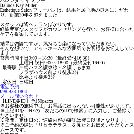
バレンダ ケイ ミラー
Balinda Kay Miller
Esthetique Salon フリーパスは、結果と居心地の良さにこだわ
り、創業30年を超えました。
スタッフは皆ベテランばかりです。
経験豊富なスタッフがカウンセリングを行い、お客様に合った
ケアを提案しています。
結果は勿論ですが、気持ちも楽になっていただきたい。
そんな想いで、アットホームな雰囲気でお客様をお迎えしてい
ます。
営業時間
平日9:00～18:30（最終受付16:30）
土曜日.祝日9:00～18:00（最終受付16:00）
最寄駅
沖縄バス名護東線・名護うるま線
プラザハウス前より徒歩2分
比嘉より徒歩3分
定休日
日曜日
電話予約
098-933-1864
メール問い合わせ
【LINE＠ID】@150pzexs
※お客様の施術中は、お電話に出られない可能性があります。
※上記IDをLINEの「友だちのIDで検索」に入力し、ご登録く
ださいませ。
※夜間、定休日のご連絡内容の確認は翌日以降となります。
※ご予約の際は「リセラテラス」を見たとお伝えいただくとス
ムーズです。