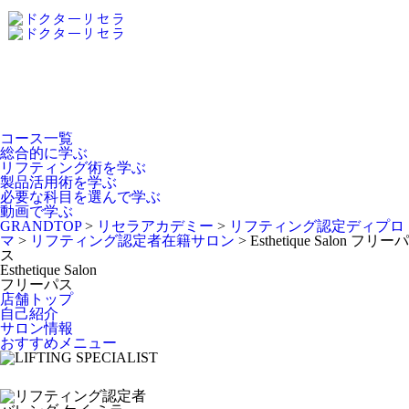
Dr.Recella Academy
について
コース一覧
総合的に学ぶ
リフティング術を学ぶ
製品活用術を学ぶ
必要な科目を選んで学ぶ
動画で学ぶ
GRANDTOP
>
リセラアカデミー
>
リフティング認定ディプロ
マ
>
リフティング認定者在籍サロン
>
Esthetique Salon フリーパ
ス
Esthetique Salon
フリーパス
店舗トップ
自己紹介
サロン情報
おすすめメニュー