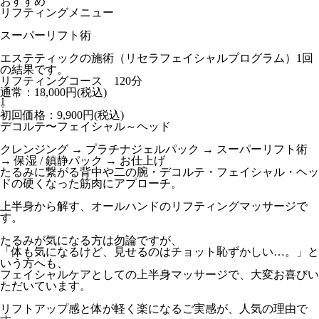
おすすめ
リフティングメニュー
スーパーリフト術
エステティックの施術（リセラフェイシャルプログラム）1回
の結果です。
リフティングコース 120分
通常：18,000円(税込)
⇩
初回価格：9,900円(税込)
デコルテ〜フェイシャル～ヘッド
クレンジング → プラチナジェルパック → スーパーリフト術
→ 保湿 / 鎮静パック → お仕上げ
たるみに繋がる背中や二の腕・デコルテ・フェイシャル・ヘッ
ドの硬くなった筋肉にアプローチ。
上半身から解す、オールハンドのリフティングマッサージで
す。
たるみが気になる方は勿論ですが、
「体も気になるけど、見せるのはチョット恥ずかしい…。」と
いう方へも、
フェイシャルケアとしての上半身マッサージで、大変お喜びい
ただいています。
リフトアップ感と体が軽く楽になるご実感が、人気の理由で