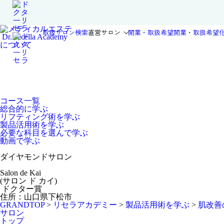
取扱サロン検索
直営サロン
開業・取扱希望
開業・取扱希望
Dr.Recella Academy
について
コース一覧
総合的に学ぶ
リフティング術を学ぶ
製品活用術を学ぶ
必要な科目を選んで学ぶ
動画で学ぶ
ダイヤモンドサロン
Salon de Kai
(サロン ド カイ)
ドクター賞
住所：山口県下松市
GRANDTOP
>
リセラアカデミー
>
製品活用術を学ぶ
>
肌改善
サロン
トップ