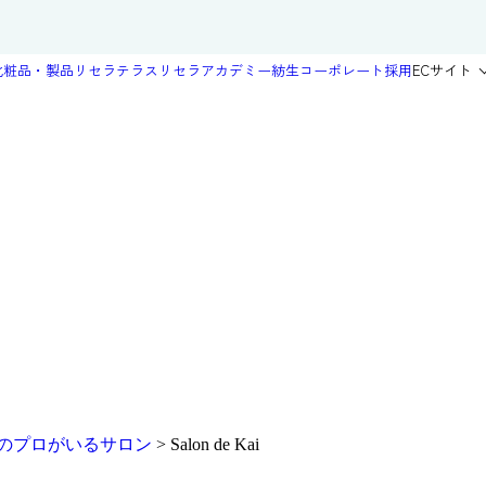
化粧品・製品
リセラテラス
リセラアカデミー
紡生
コーポレート
採用
ECサイト
のプロがいるサロン
>
Salon de Kai