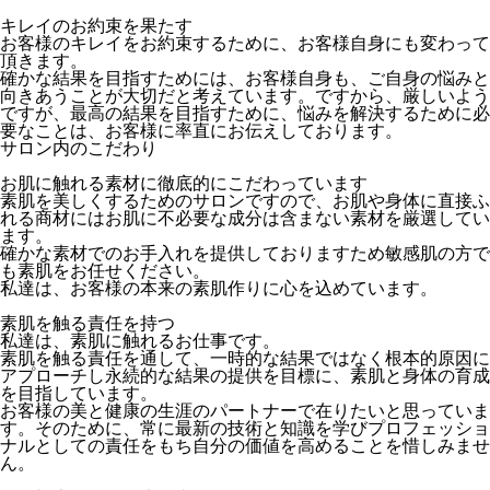
キレイのお約束を果たす
お客様のキレイをお約束するために、お客様自身にも変わって
頂きます。
確かな結果を目指すためには、お客様自身も、ご自身の悩みと
向きあうことが大切だと考えています。ですから、厳しいよう
ですが、最高の結果を目指すために、悩みを解決するために必
要なことは、お客様に率直にお伝えしております。
サロン内のこだわり
お肌に触れる素材に徹底的にこだわっています
素肌を美しくするためのサロンですので、お肌や身体に直接ふ
れる商材にはお肌に不必要な成分は含まない素材を厳選してい
ます。
確かな素材でのお手入れを提供しておりますため敏感肌の方で
も素肌をお任せください。
私達は、お客様の本来の素肌作りに心を込めています。
素肌を触る責任を持つ
私達は、素肌に触れるお仕事です。
素肌を触る責任を通して、一時的な結果ではなく根本的原因に
アプローチし永続的な結果の提供を目標に、素肌と身体の育成
を目指しています。
お客様の美と健康の生涯のパートナーで在りたいと思っていま
す。そのために、常に最新の技術と知識を学びプロフェッショ
ナルとしての責任をもち自分の価値を高めることを惜しみませ
ん。