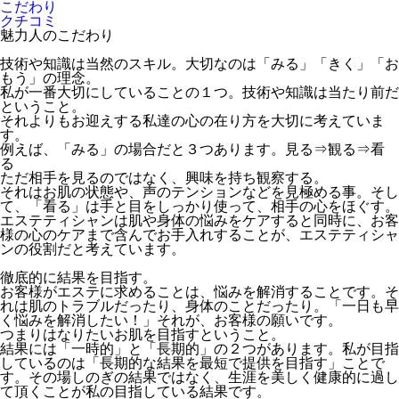
こだわり
クチコミ
魅力人のこだわり
技術や知識は当然のスキル。大切なのは「みる」「きく」「お
もう」の理念。
私が一番大切にしていることの１つ。技術や知識は当たり前だ
ということ。
それよりもお迎えする私達の心の在り方を大切に考えていま
す。
例えば、「みる」の場合だと３つあります。見る⇒観る⇒看
る
ただ相手を見るのではなく、興味を持ち観察する。
それはお肌の状態や、声のテンションなどを見極める事。そし
て、「看る」は手と目をしっかり使って、相手の心をほぐす。
エステティシャンは肌や身体の悩みをケアすると同時に、お客
様の心のケアまで含んでお手入れすることが、エステティシャ
ンの役割だと考えています。
徹底的に結果を目指す。
お客様がエステに求めることは、悩みを解消することです。そ
れは肌のトラブルだったり、身体のことだったり。「一日も早
く悩みを解消したい！」それが、お客様の願いです。
つまりはなりたいお肌を目指すということ。
結果には「一時的」と「長期的」の２つがあります。私が目指
しているのは「長期的な結果を最短で提供を目指す」ことで
す。その場しのぎの結果ではなく、生涯を美しく健康的に過し
て頂くことが私の目指している結果です。