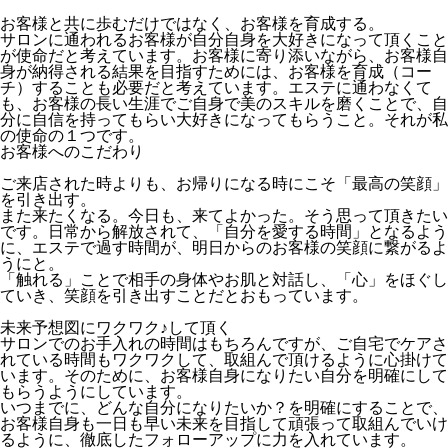
お客様と共に歩むだけではなく、お客様を育成する。
サロンに通われるお客様が自分自身を大好きになって頂くこと
が使命だと考えています。お客様に寄り添いながら、お客様自
身が納得される結果を目指すためには、お客様を育成（コー
チ）することも必要だと考えています。エステに通わなくて
も、お客様の長い生涯でご自身で美のスキルを磨くことで、自
分に自信を持ってもらい大好きになってもらうこと。それが私
の使命の１つです。
お客様へのこだわり
ご来店された時よりも、お帰りになる時にこそ「最高の笑顔」
を引き出す。
また来たくなる。今日も、来てよかった。そう思って頂きたい
です。日常から解放されて、「自分を愛する時間」となるよう
に、エステで過す時間が、明日からのお客様の笑顔に繋がるよ
うにと。
「触れる」ことで相手の身体やお肌と対話し、「心」をほぐし
ていき、笑顔を引き出すことだとおもっています。
未来予想図にワクワク♪して頂く
サロンでのお手入れの時間はもちろんですが、ご自宅でケアさ
れている時間もワクワクして、取組んで頂けるように心掛けて
います。そのために、お客様自身になりたい自分を明確にして
もらうようにしています。
いつまでに、どんな自分になりたいか？を明確にすることで、
お客様自身も一日も早い未来を目指して頑張って取組んでいけ
るように、徹底したフォローアップに力を入れています。