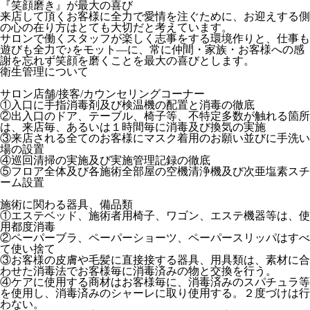
『笑顔磨き』が最大の喜び
来店して頂くお客様に全力で愛情を注ぐために、お迎えする側
の心の在り方はとても大切だと考えています。
サロンで働くスタッフが楽しく志事をする環境作りと、仕事も
遊びも全力で♪をモット―に、常に仲間・家族・お客様への感
謝を忘れず笑顔を磨くことを最大の喜びとします。
衛生管理について
サロン店舗/接客/カウンセリングコーナー
①入口に手指消毒剤及び検温機の配置と消毒の徹底
②出入口のドア、テーブル、椅子等、不特定多数が触れる箇所
は、来店毎、あるいは１時間毎に消毒及び換気の実施
③来店される全てのお客様にマスク着用のお願い並びに手洗い
場の設置
④巡回清掃の実施及び実施管理記録の徹底
⑤フロア全体及び各施術全部屋の空機清浄機及び次亜塩素スチ
ーム設置
施術に関わる器具、備品類
①エステベッド、施術者用椅子、ワゴン、エステ機器等は、使
用都度消毒
②ペーパーブラ、ペーパーショーツ、ペーパースリッパはすべ
て使い捨て
③お客様の皮膚や毛髪に直接接する器具、用具類は、素材に合
わせた消毒法でお客様毎に消毒済みの物と交換を行う。
④ケアに使用する商材はお客様毎に、消毒済みのスパチュラ等
を使用し、消毒済みのシャーレに取り使用する。２度づけは行
わない。