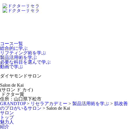
Dr.Recella Academy
について
コース一覧
総合的に学ぶ
リフティング術を学ぶ
製品活用術を学ぶ
必要な科目を選んで学ぶ
動画で学ぶ
ダイヤモンドサロン
Salon de Kai
(サロン ド カイ)
ドクター賞
住所：山口県下松市
GRANDTOP
>
リセラアカデミー
>
製品活用術を学ぶ
>
肌改善
のプロがいるサロン
>
Salon de Kai
サロン
トップ
魅力人
紹介