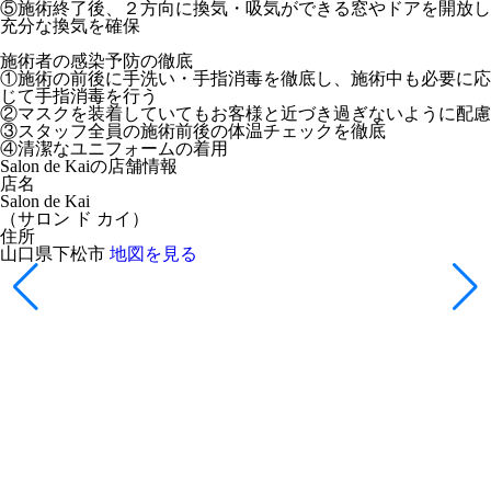
⑤施術終了後、２方向に換気・吸気ができる窓やドアを開放し
充分な換気を確保
施術者の感染予防の徹底
①施術の前後に手洗い・手指消毒を徹底し、施術中も必要に応
じて手指消毒を行う
②マスクを装着していてもお客様と近づき過ぎないように配慮
③スタッフ全員の施術前後の体温チェックを徹底
④清潔なユニフォームの着用
Salon de Kaiの店舗情報
店名
Salon de Kai
（
サロン ド カイ
）
住所
山口県下松市
地図を見る