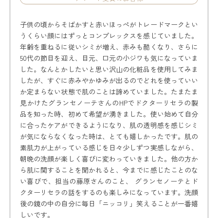
子供の頃からそばかすと赤いほっぺがトレードマークとい
うくらい顔にはずっとコンプレックスを感じていました。
年齢を重ねるに従いシミが増え、赤みも酷くなり、さらに
50代の節目を迎え、目元、口元の小ジワも気になっていま
した。なんとかしたいと思い沢山の化粧品を使用してみま
したが、すぐに赤みやかゆみが出るのでどれを使っていい
か定まらない状態で肌のことは諦めていました。たまたま
見かけたグランセノーテさんのHPでドクターリセラの製
品を知った時、初めて希望が湧きました。使い始めて自分
に合ったケアができるようになり、肌の透明感を感じシミ
が気にならなくなった時は、とても嬉しかったです。肌の
素肌力が上がっている感じを日々少しずつ実感しながら、
朝晩の洗顔が楽しく喜びに変わっていきました。他の方か
ら肌に関することを聞かれると、今までに感じたことのな
い喜びで、担当の藤原さんのこと、 グランセノーテとド
クターリセラの話をするのも楽しみになっています。洗顔
後の鏡の中の自分に毎日「ニッコリ」笑えることが一番嬉
しいです。