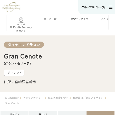
コース一覧
認定ディプロマ
スケジュー
Dr.Recella Academy
コース一覧
について
総合的に学ぶ
リフティング術を
学ぶ
製品活用術を学ぶ
ダイヤモンドサロン
必要な科目を選ん
で学ぶ
Gran Cenote
動画で学ぶ
(グラン・セノーテ)
グランプリ
住所：宮崎県宮崎市
>
>
>
>
GRANDTOP
リセラアカデミー
製品活用術を学ぶ
肌改善のプロがいるサロン
Gran Cenote
サロン
魅力人