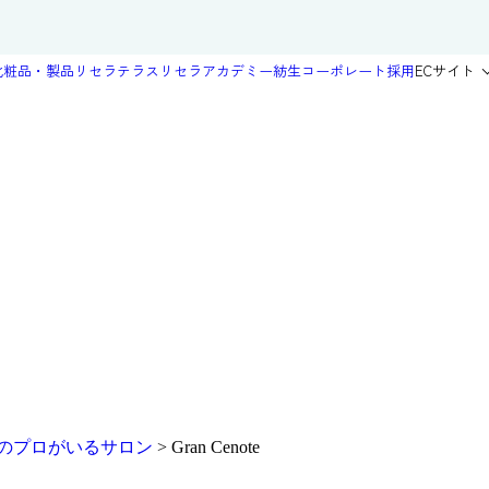
化粧品・製品
リセラテラス
リセラアカデミー
紡生
コーポレート
採用
ECサイト
のプロがいるサロン
>
Gran Cenote