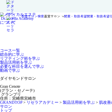
取扱サロン検索
直営サロン
開業・取扱希望
開業・取扱希望
Dr.Recella Academy
について
コース一覧
総合的に学ぶ
リフティング術を学ぶ
製品活用術を学ぶ
必要な科目を選んで学ぶ
動画で学ぶ
ダイヤモンドサロン
Gran Cenote
(グラン・セノーテ)
グランプリ
住所：宮崎県宮崎市
GRANDTOP
>
リセラアカデミー
>
製品活用術を学ぶ
>
肌改善
サロン
トップ