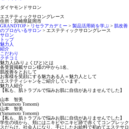
ダイヤモンドサロン
エステティックサロングレース
住所：宮崎県延岡市
GRANDTOP
>
リセラアカデミー
>
製品活用術を学ぶ
>
肌改善
のプロがいるサロン
>
エステティックサロングレース
サロン
トップ
魅力人
紹介
こだわり
クチコミ
魅力人(みりょくびと)とは
各受賞掲載サロン様の中から1名、
肌改善をとおして
お客様を笑顔にする魅力ある人＝魅力人として
エステティシャンをご紹介しています。
魅力人紹介
【私も、肌トラブルで悩みお肌に自信がありませんでした】
山本 智美
(Yamamoto Tomomi)
山本 智美
(Yamamoto Tomomi)
【私も、肌トラブルで悩みお肌に自信がありませんでした】
学生の頃から、頬にはニキビやニキビ跡で赤くてコンプレック
スだらけ。社会人になり、手にしたお給料で初めてエステサロ