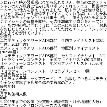
ンに行った時の緊張感は今でも忘れません。担当のエステティ
シャンの方が親身に悩みに寄り添ってくれてメニュー提案やホ
ームケアの仕方を教えてくれました。肌トラブルは繰り返しま
したが、諦めず一生懸命アドバイスしてくれる姿にいつしか私
もエステティシャンという仕事を目指し、働きながら認定エス
テティシャンの資格を取得。その後28歳でサロンをオープン
し、あの頃の私と同じように『この人に相談したい！』『お肌
をお任せしたい！』そう思っていただけるエステティシャンで
あるよう心がけています。
受賞歴
エステティックアワードADS部門 全国ファイナリスト(2022
年度、2023年度)
エステティックアワードADS部門 地区別ファイナリスト
(2025年度)
エステティックアワードADS部門 セミファイナリスト 8回
リセラクィーンコンテスト 全国ファイナリスト(2013年度)
リセラクィーンコンテスト 地区別ファイナリスト（2020年
度、2021年度）
リセラクィーンコンテスト リセラプリンセス 3回
店舗受賞歴とは
リセラエステティックアワードにて、掲載しているエステティ
シャンが在籍する店舗全体の受賞歴のこと。
経験年数
23年
月平均施術人数
60名
※2025年までの数値（受賞歴・経験年数・月平均施術人数）
エステティックサロングレースの店舗情報