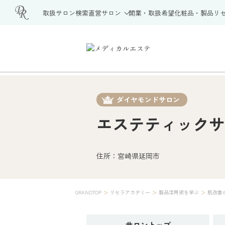
取扱サロン検索
直営サロン
開業・取扱希望
化粧品・製品
リ
ダイヤモンドサロン
エステティックサ
住所：宮崎県延岡市
>
>
>
GRANDTOP
リセラアカデミー
製品活用術を学ぶ
肌改善
サロン
トップ