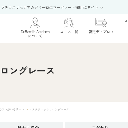
セラテラス
リセラアカデミー
紡生
コーポレート
採用
ECサイト
ス
Dr.Recella Academy
コース一覧
認定ディプロマ
について
ロングレース
>
のプロがいるサロン
エステティックサロングレース
魅力人
紹介
こだわり