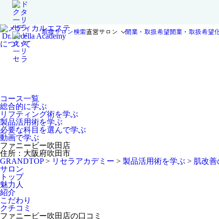
取扱サロン検索
直営サロン
開業・取扱希望
開業・取扱希望
Dr.Recella Academy
について
コース一覧
総合的に学ぶ
リフティング術を学ぶ
製品活用術を学ぶ
必要な科目を選んで学ぶ
動画で学ぶ
ファニービー吹田店
住所：大阪府吹田市
GRANDTOP
>
リセラアカデミー
>
製品活用術を学ぶ
>
肌改善
サロン
トップ
魅力人
紹介
こだわり
クチコミ
ファニービー吹田店の口コミ