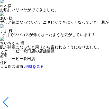
N.A 様
お肌にハリツヤがでてきました。
あい 様
ずっと気になっていた、ニキビができにくくなっていき、肌が
まよ 様
1ヶ月でソバカスが薄くなったような気がしています！
ちいちゃん 様
肌が綺麗になったと周りから言われるようになりました。
ファニービー吹田店の店舗情報
店名
ファニービー吹田店
住所
大阪府吹田市
地図を見る