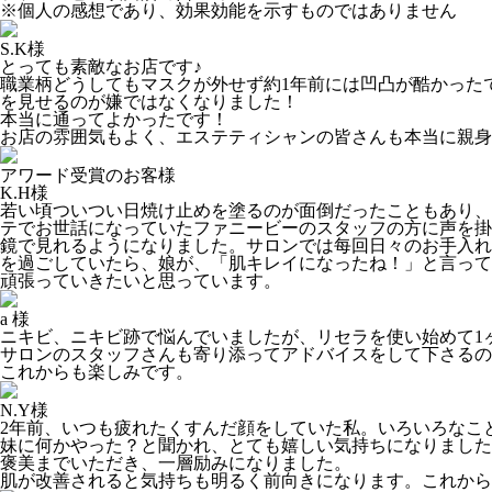
※個人の感想であり、効果効能を示すものではありません
S.K様
とっても素敵なお店です♪
職業柄どうしてもマスクが外せず約1年前には凹凸が酷かった
を見せるのが嫌ではなくなりました！
本当に通ってよかったです！
お店の雰囲気もよく、エステティシャンの皆さんも本当に親身
アワード受賞のお客様
K.H様
若い頃ついつい日焼け止めを塗るのが面倒だったこともあり、
テでお世話になっていたファニービーのスタッフの方に声を掛
鏡で見れるようになりました。サロンでは每回日々のお手入れ
を過ごしていたら、娘が、「肌キレイになったね！」と言って
頑張っていきたいと思っています。
a 様
ニキビ、ニキビ跡で悩んでいましたが、リセラを使い始めて1
サロンのスタッフさんも寄り添ってアドバイスをして下さるの
これからも楽しみです。
N.Y様
2年前、いつも疲れたくすんだ顔をしていた私。いろいろなこ
妹に何かやった？と聞かれ、とても嬉しい気持ちになりました
褒美までいただき、一層励みになりました。
肌が改善されると気持ちも明るく前向きになります。これから