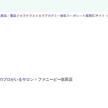
化粧品・製品
リセラテラス
リセラアカデミー
紡生
コーポレート
採用
ECサイト
のプロがいるサロン
>
ファニービー吹田店