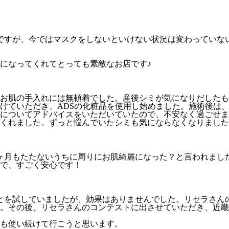
ですが、今ではマスクをしないといけない状況は変わっていな
になってくれてとっても素敵なお店です♪
お肌の手入れには無頓着でした。産後シミが気になりだしたも
けていただき、ADSの化粧品を使用し始めました。施術後は
についてアドバイスをいただいていたので、不安なく過ごせま
くれました。ずっと悩んでいたシミも気にならなくなりました
ヶ月もたたないうちに周りにお肌綺麗になった？と言われまし
で、すごく安心です！
とを試していましたが、効果はありませんでした。リセラさん
。その後、リセラさんのコンテストに出させていただき、近畿
も使い続けて行こうと思います。