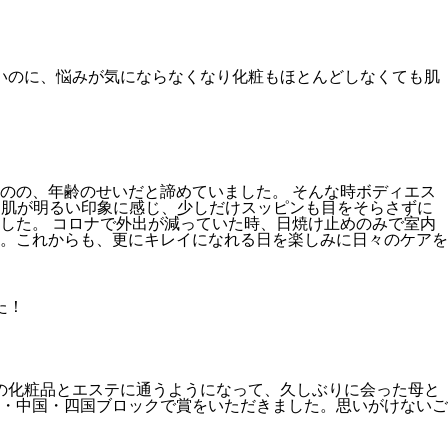
いのに、悩みが気にならなくなり化粧もほとんどしなくても肌
のの、年齢のせいだと諦めていました。 そんな時ボディエス
、肌が明るい印象に感じ、少しだけスッピンも目をそらさずに
した。 コロナで外出が減っていた時、日焼け止めのみで室内
。これからも、更にキレイになれる日を楽しみに日々のケアを
た！
の化粧品とエステに通うようになって、久しぶりに会った母と
・中国・四国ブロックで賞をいただきました。思いがけないご