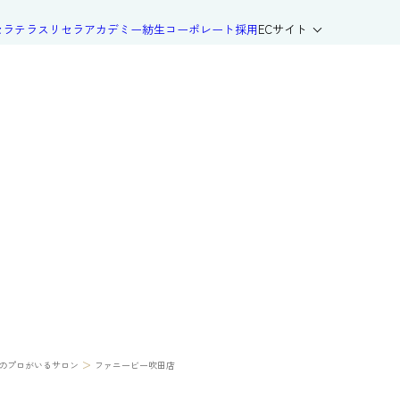
セラテラス
リセラアカデミー
紡生
コーポレート
採用
ECサイト
>
のプロがいるサロン
ファニービー吹田店