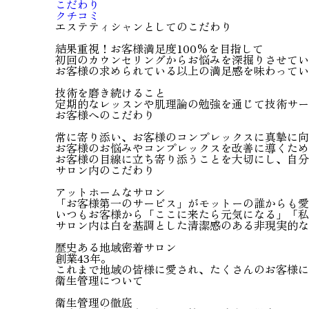
こだわり
クチコミ
エステティシャンとしてのこだわり
結果重視！お客様満足度100%を目指して
初回のカウンセリングからお悩みを深掘りさせてい
お客様の求められている以上の満足感を味わってい
技術を磨き続けること
定期的なレッスンや肌理論の勉強を通じて技術サー
お客様へのこだわり
常に寄り添い、お客様のコンプレックスに真摯に向
お客様のお悩みやコンプレックスを改善に導くため
お客様の目線に立ち寄り添うことを大切にし、自分
サロン内のこだわり
アットホームなサロン
「お客様第一のサービス」がモットーの誰からも愛
いつもお客様から「ここに来たら元気になる」「私
サロン内は白を基調とした清潔感のある非現実的な
歴史ある地域密着サロン
創業43年。
これまで地域の皆様に愛され、たくさんのお客様に
衛生管理について
衛生管理の徹底