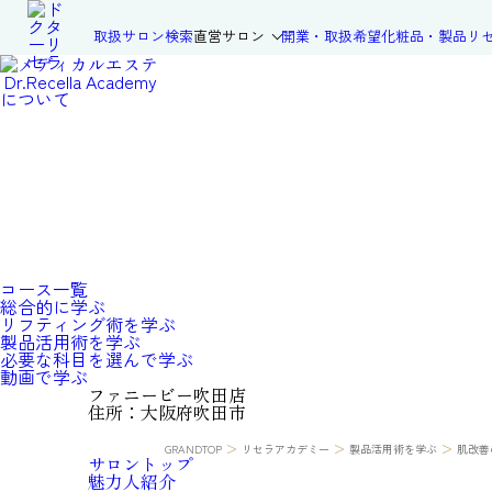
取扱サロン検索
直営サロン
開業・取扱希望
化粧品・製品
リ
Dr.Recella Academy
について
コース一覧
総合的に学ぶ
リフティング術を学ぶ
製品活用術を学ぶ
必要な科目を選んで学ぶ
動画で学ぶ
ファニービー吹田店
住所：大阪府吹田市
>
>
>
GRANDTOP
リセラアカデミー
製品活用術を学ぶ
肌改善
サロン
トップ
魅力人
紹介