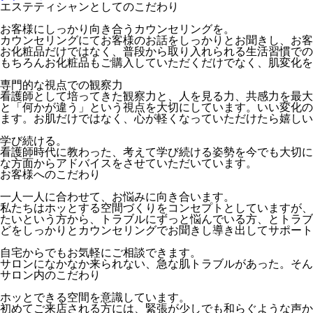
エステティシャンとしてのこだわり
お客様にしっかり向き合うカウンセリングを。
カウンセリングにてお客様のお話をしっかりとお聞きし、お客
お化粧品だけではなく、普段から取り入れられる生活習慣での
もちろんお化粧品もご購入していただくだけでなく、肌変化を
専門的な視点での観察力
看護師として培ってきた観察力と、人を見る力、共感力を最大
と「何かが違う」という視点を大切にしています。いい変化の
ます。お肌だけではなく、心が軽くなっていただけたら嬉し
学び続ける。
看護師時代に教わった、考えて学び続ける姿勢を今でも大切に
な方面からアドバイスをさせていただいています。
お客様へのこだわり
一人一人に合わせて、お悩みに向き合います。
私たちはホッとする空間づくりをコンセプトとしていますが、
たいという方から、トラブルにずっと悩んでいる方、とトラブ
どをしっかりとカウンセリングでお聞きし導き出してサポート
自宅からでもお気軽にご相談できます。
サロンになかなか来られない、急な肌トラブルがあった。そん
サロン内のこだわり
ホッとできる空間を意識しています。
初めてご来店される方には、緊張が少しでも和らぐような声