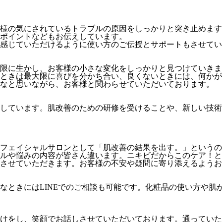
様の気にされているトラブルの原因をしっかりと突き止めます
ポイントなどもお伝えしています。
感じていただけるように使い方のご伝授とサポートもさせてい
限に生かし、お客様の小さな変化をしっかりと見つけていきま
ときは最大限に喜びを分かち合い、良くないときには、何かが
いなと思いながら、お客様と関わらせていただいております。
しています。肌改善のための研修を受けることや、新しい技術
フェイシャルサロンとして「肌改善の結果を出す。」というの
ルや悩みの内容が皆さん違います。ニキビだからこのケア！と
させていただきます。お客様の不安や疑問に寄り添えるようお
なときにはLINEでのご相談も可能です。化粧品の使い方や肌
かけをし、笑顔でお話しさせていただいております。通ってい