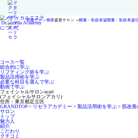
取扱サロン検索
直営サロン
開業・取扱希望
開業・取扱希望
Dr.Recella Academy
について
コース一覧
総合的に学ぶ
リフティング術を学ぶ
製品活用術を学ぶ
必要な科目を選んで学ぶ
動画で学ぶ
フェイシャルサロンacari
(フェイシャルサロンアカリ)
住所：東京都足立区
GRANDTOP
>
リセラアカデミー
>
製品活用術を学ぶ
>
肌改善
サロン
トップ
魅力人
紹介
こだわり
クチコミ