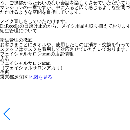
う、ご挨拶からたわいのない会話を楽しくさせていただいてお
マンションの一室ですが、中に入ると広く感じるような空間づ
ただけるような空間を目指しています。
メイク直しもしていただけます。
Dr.Recellaの日焼け止めから、メイク用品も取り揃えてお
衛生管理について
衛生管理の徹底
お客さまごとにタオルや、使用したものは消毒・交換を行って
スタッフはマスクを着用して対応させていただいております。
フェイシャルサロンacariの店舗情報
店名
フェイシャルサロンacari
（
フェイシャルサロンアカリ
）
住所
東京都足立区
地図を見る