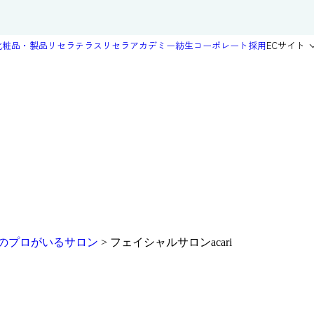
化粧品・製品
リセラテラス
リセラアカデミー
紡生
コーポレート
採用
ECサイト
のプロがいるサロン
>
フェイシャルサロンacari