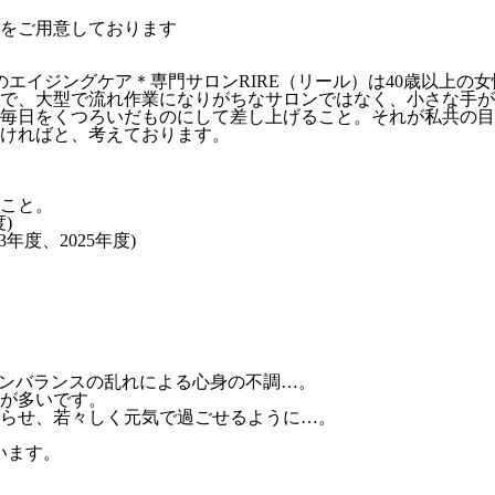
をご用意しております
のエイジングケア＊専門サロンRIRE（リール）は40歳以上
で、大型で流れ作業になりがちなサロンではなく、小さな手が
毎日をくつろいだものにして差し上げること。それが私共の目
ければと、考えております。
こと。
)
年度、2025年度)
モンバランスの乱れによる心身の不調…。
性が多いです。
らせ、若々しく元気で過ごせるように…。
います。