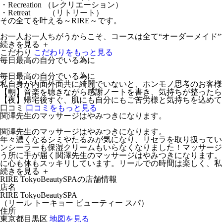
・Recreation （レクリエーション）
・Retreat （リトリート）
その全てを叶える～RIRE～です。
お一人お一人ちがうからこそ、コースは全て“オーダーメイド
続きを見る ＋
こだわり
こだわりをもっと見る
毎日最高の自分でいる為に
毎日最高の自分でいる為に
私自身が内面外面共に綺麗でいないと、ホンモノ思考のお客様
【朝】音楽を聴きながら感謝ノートを書き、気持ちが整ったら
【夜】帰宅後すぐ、肌にも自分にもご苦労様と気持ちを込め
口コミ
口コミをもっと見る
関澤先生のマッサージはやみつきになります。
関澤先生のマッサージはやみつきになります。
年々濃くなるシミやたるみが気になり、リセラを取り扱ってい
ンシーラーも保湿クリームもいらなくなりました！マッサージ
う所に手が届く関澤先生のマッサージはやみつきになります。
に心も体もスッキリしています。リールでの時間は楽しく、私
続きを見る ＋
RIRE TokyoBeautySPAの店舗情報
店名
RIRE TokyoBeautySPA
（
リール トーキョー ビューティー スパ
）
住所
東京都目黒区
地図を見る