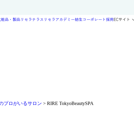
化粧品・製品
リセラテラス
リセラアカデミー
紡生
コーポレート
採用
ECサイト
のプロがいるサロン
>
RIRE TokyoBeautySPA