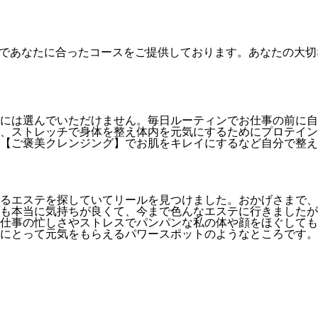
”であなたに合ったコースをご提供しております。あなたの大
には選んでいただけません。毎日ルーティンでお仕事の前に自
、ストレッチで身体を整え体内を元気にするためにプロテイン
て【ご褒美クレンジング】でお肌をキレイにするなど自分で整
るエステを探していてリールを見つけました。おかげさまで、
も本当に気持ちが良くて、今まで色んなエステに行きましたが
仕事の忙しさやストレスでパンパンな私の体や顔をほぐしても
にとって元気をもらえるパワースポットのようなところです。