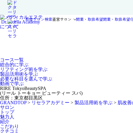
取扱サロン検索
直営サロン
開業・取扱希望
開業・取扱希望
Dr.Recella Academy
について
コース一覧
総合的に学ぶ
リフティング術を学ぶ
製品活用術を学ぶ
必要な科目を選んで学ぶ
動画で学ぶ
RIRE TokyoBeautySPA
(リール トーキョー ビューティー スパ)
住所：東京都目黒区
GRANDTOP
>
リセラアカデミー
>
製品活用術を学ぶ
>
肌改善
サロン
トップ
魅力人
紹介
こだわり
クチコミ