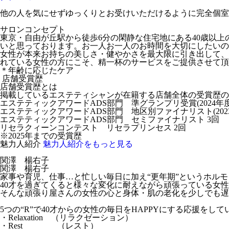
他の人を気にせずゆっくりとお受けいただけるように完全個室
サロンコンセプト
東京・自由が丘駅から徒歩6分の閑静な住宅地にある40歳以上
いと思っております。お一人お一人のお時間を大切にしたいの
女性が本来お持ちの美しさ・健やかさを最大限に引き出して、
れている女性の方にこそ、精一杯のサービスをご提供させて頂
＊年齢に応じたケア
店舗受賞歴
店舗受賞歴とは
掲載しているエステティシャンが在籍する店舗全体の受賞歴の
エステティックアワードADS部門 準グランプリ受賞(2024年度
エステティックアワードADS部門 地区別ファイナリスト(2023
エステティックアワードADS部門 セミファイナリスト 3回
リセラクィーンコンテスト リセラプリンセス 2回
※2025年までの受賞歴
魅力人紹介
魅力人紹介をもっと見る
関澤 楊右子
関澤 楊右子
家事や育児、仕事…と忙しい毎日に加え“更年期”というホル
40才を過ぎてくると様々な変化に耐えながら頑張っている女
そんな頑張り屋さんの女性の心と身体・肌の老化を少しでも遅
5つの“R”で40才からの女性の毎日をHAPPYにする応援をして
・Relaxation （リラクゼーション）
・Rest （レスト）