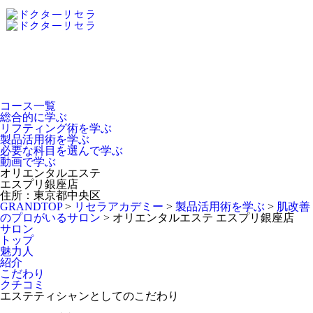
Dr.Recella Academy
について
コース一覧
総合的に学ぶ
リフティング術を学ぶ
製品活用術を学ぶ
必要な科目を選んで学ぶ
動画で学ぶ
オリエンタルエステ
エスプリ銀座店
住所：東京都中央区
GRANDTOP
>
リセラアカデミー
>
製品活用術を学ぶ
>
肌改善
のプロがいるサロン
>
オリエンタルエステ エスプリ銀座店
サロン
トップ
魅力人
紹介
こだわり
クチコミ
エステティシャンとしてのこだわり