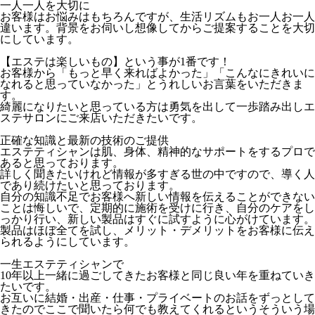
一人一人を大切に
お客様はお悩みはもちろんですが、生活リズムもお一人お一人
違います。背景をお伺いし想像してからご提案することを大切
にしています。
【エステは楽しいもの】という事が1番です！
お客様から「もっと早く来ればよかった」「こんなにきれいに
なれると思っていなかった」とうれしいお言葉をいただきま
す。
綺麗になりたいと思っている方は勇気を出して一歩踏み出しエ
ステサロンにご来店いただきたいです。
正確な知識と最新の技術のご提供
エステティシャンは肌、身体、精神的なサポートをするプロで
あると思っております。
詳しく聞きたいけれど情報が多すぎる世の中ですので、導く人
であり続けたいと思っております。
自分の知識不足でお客様へ新しい情報を伝えることができない
ことは悔しいで、定期的に施術を受けに行き、自分のケアをし
っかり行い、新しい製品はすぐに試すように心がけています。
製品はほぼ全てを試し、メリット・デメリットをお客様に伝え
られるようにしています。
一生エステティシャンで
10年以上一緒に過ごしてきたお客様と同じ良い年を重ねていき
たいです。
お互いに結婚・出産・仕事・プライベートのお話をずっとして
きたのでここで聞いたら何でも教えてくれるというそういう場