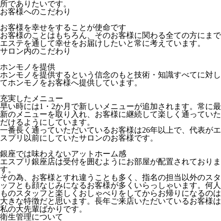
所でありたいです。
お客様へのこだわり
お客様を幸せをすることが使命です
お客様のことはもちろん、そのお客様に関わる全ての方にまで
エステを通して幸せをお届けしたいと常に考えています。
サロン内のこだわり
ホンモノを提供
ホンモノを提供するという信念のもと技術・知識すべてに対し
てホンモノをお客様へ提供しています。
充実したメニュー
早い時には1・2か月で新しいメニューが追加されます。常に最
新のメニューを取り入れ、お客様に継続して楽しく通っていた
だけるようにしています。
一番長く通っていただいているお客様は26年以上で、代表がエ
スプリ以前にしていたサロンのお客様です。
銀座では味わえないアットホーム感
エスプリ銀座店は受付を囲むようにお部屋が配置されておりま
す。
その為、お客様とすれ違うことも多く、指名の担当以外のスタ
ッフとも顔なじみになるお客様が多くいらっしゃいます。何人
ものスタッフと楽しくおしゃべりをしてからお帰りになるのは
大きな特徴だと思います。長年ご来店いただいているお客様は
私の大先輩ばかりです。
衛生管理について