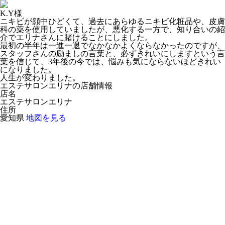
K.Y様
ニキビが顔中ひどくて、過去にあらゆるニキビ化粧品や、皮膚
科の薬を使用していましたが、悪化する一方で、知り合いの紹
介でエリナさんに賭けることにしました。
最初の半年は一進一退でなかなかよくならなかったのですが、
スタッフさんの励ましの言葉と、必ずきれいにしますという言
葉を信じて、3年後の今では、悩みも気にならないほどきれい
になりました。
人生が変わりました。
エステサロンエリナの店舗情報
店名
エステサロンエリナ
住所
愛知県
地図を見る