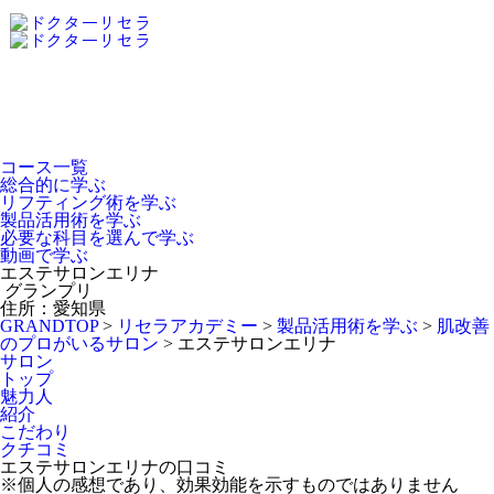
Dr.Recella Academy
について
コース一覧
総合的に学ぶ
リフティング術を学ぶ
製品活用術を学ぶ
必要な科目を選んで学ぶ
動画で学ぶ
エステサロンエリナ
グランプリ
住所：愛知県
GRANDTOP
>
リセラアカデミー
>
製品活用術を学ぶ
>
肌改善
のプロがいるサロン
>
エステサロンエリナ
サロン
トップ
魅力人
紹介
こだわり
クチコミ
エステサロンエリナの口コミ
※個人の感想であり、効果効能を示すものではありません