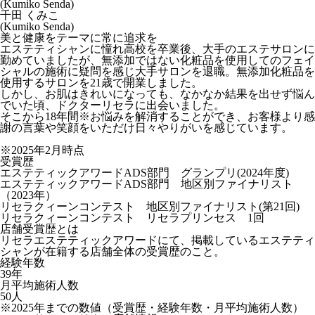
(Kumiko Senda)
千田 くみこ
(Kumiko Senda)
美と健康をテーマに常に追求を
エステティシャンに憧れ高校を卒業後、大手のエステサロンに
勤めていましたが、無添加ではない化粧品を使用してのフェイ
シャルの施術に疑問を感じ大手サロンを退職。無添加化粧品を
使用するサロンを21歳で開業しました。
しかし、お肌はきれいになっても、なかなか結果を出せず悩ん
でいた頃、ドクターリセラに出会いました。
そこから18年間※お悩みを解消することができ、お客様より感
謝の言葉や笑顔をいただけ日々やりがいを感じています。
※2025年2月時点
受賞歴
エステティックアワードADS部門 グランプリ(2024年度)
エステティックアワードADS部門 地区別ファイナリスト
（2023年）
リセラクィーンコンテスト 地区別ファイナリスト(第21回)
リセラクィーンコンテスト リセラプリンセス 1回
店舗受賞歴とは
リセラエステティックアワードにて、掲載しているエステティ
シャンが在籍する店舗全体の受賞歴のこと。
経験年数
39年
月平均施術人数
50人
※2025年までの数値（受賞歴・経験年数・月平均施術人数）