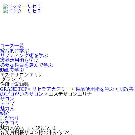
Dr.Recella Academy
について
コース一覧
総合的に学ぶ
リフティング術を学ぶ
製品活用術を学ぶ
必要な科目を選んで学ぶ
動画で学ぶ
エステサロンエリナ
グランプリ
住所：愛知県
GRANDTOP
>
リセラアカデミー
>
製品活用術を学ぶ
>
肌改善
のプロがいるサロン
>
エステサロンエリナ
サロン
トップ
魅力人
紹介
こだわり
クチコミ
魅力人(みりょくびと)とは
各受賞掲載サロン様の中から1名、