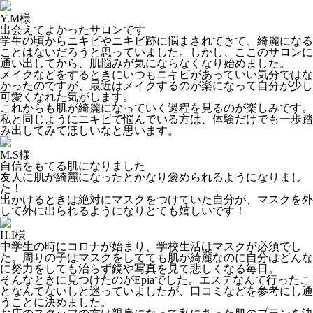
Y.M様
出会えてよかったサロンです
学生の頃からニキビやニキビ跡に悩まされてきて、綺麗になる
ことはないだろうと思っていました。しかし、ここのサロンに
通い出してから、肌悩みが気にならなくなり始めました。
メイクなどをするときにいつもニキビがあっていい気分ではな
かったのですが、最近はメイクするのが楽になって自分が少し
可愛くなれた気がします。
これからも肌が綺麗になっていく過程を見るのが楽しみです。
私と同じようにニキビで悩んでいる方は、体験だけでも一歩踏
み出してみてほしいなと思います。
M.S様
自信をもてる肌になりました
友人に肌が綺麗になったとかなり褒められるようになりまし
た！
出かけるときは絶対にマスクをつけていた自分が、マスクを外
して外に出られるようになりとても嬉しいです！
H.I様
中学生の時にコロナが始まり、学校生活はマスクが必須でし
た。周りの子はマスクをしてても肌が綺麗なのに自分はどんな
に努力をしても治らず鏡や写真を見て悲しくなる毎日。
そんなときに見つけたのがEpiaでした。エステなんて行ったこ
となんてないしと迷っていましたが、口コミなどを参考にし通
うことに決めました。