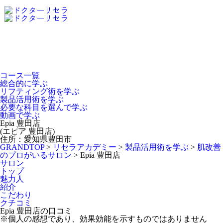
Dr.Recella Academy
について
コース一覧
総合的に学ぶ
リフティング術を学ぶ
製品活用術を学ぶ
必要な科目を選んで学ぶ
動画で学ぶ
Epia 豊田店
(エピア 豊田店)
住所：愛知県豊田市
GRANDTOP
>
リセラアカデミー
>
製品活用術を学ぶ
>
肌改善
のプロがいるサロン
>
Epia 豊田店
サロン
トップ
魅力人
紹介
こだわり
クチコミ
Epia 豊田店の口コミ
※個人の感想であり、効果効能を示すものではありません