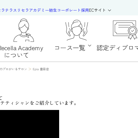
セラテラス
リセラアカデミー
紡生
コーポレート
採用
ECサイト
Recella Academy
コース一覧
認定ディプロ
について
>
のプロがいるサロン
Epia 豊田店
て
テティシャンをご紹介しています。