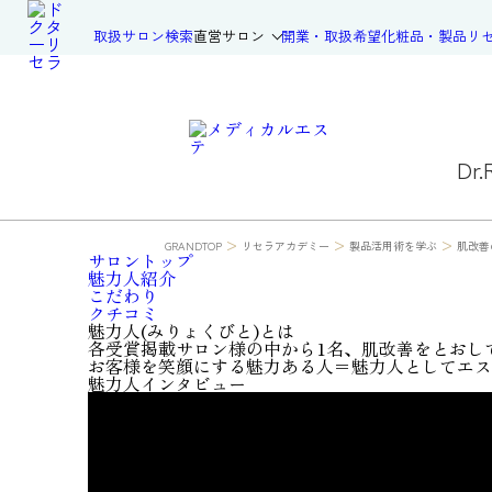
取扱サロン検索
直営サロン
開業・取扱希望
化粧品・製品
リ
Dr.
Epia 豊田店
(エピア 豊田店)
住所：愛知県豊田市
>
>
>
GRANDTOP
リセラアカデミー
製品活用術を学ぶ
肌改善
サロン
トップ
魅力人
紹介
こだわり
クチコミ
魅力人(みりょくびと)とは
各受賞掲載サロン様の中から1名、
肌改善をとおし
お客様を笑顔にする魅力ある人＝魅力人として
エス
魅力人インタビュー