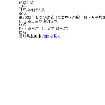
経験年数
13年
月平均施術人数
60人
※2025年までの数値（受賞歴・経験年数・月平均
Epia 豊田店の店舗情報
店名
Epia 豊田店
（
エピア 豊田店
）
住所
愛知県豊田市
地図を見る