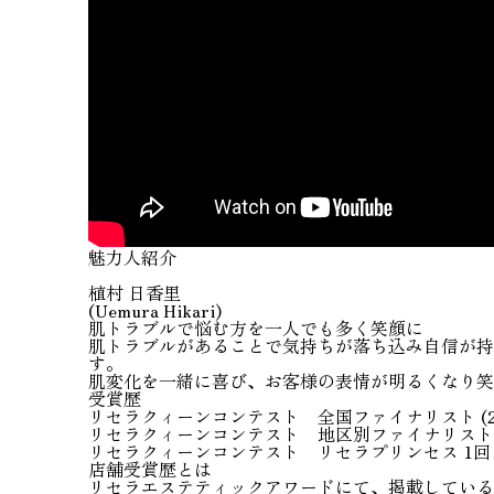
魅力人紹介
植村 日香里
(Uemura Hikari)
肌トラブルで悩む方を一人でも多く笑顔に
肌トラブルがあることで気持ちが落ち込み自信が持
す。
肌変化を一緒に喜び、お客様の表情が明るくなり
受賞歴
リセラクィーンコンテスト 全国ファイナリスト (20
リセラクィーンコンテスト 地区別ファイナリスト (2
リセラクィーンコンテスト リセラプリンセス 1回
店舗受賞歴とは
リセラエステティックアワードにて、掲載している