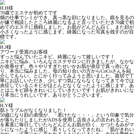
H.H様
70歳でエステが初めてです
畑の仕事でシミができ、真っ黒な顔になりました。鏡を見るの
が嫌で相談したところ綺麗になるよと言っていただき70歳で初
めてのエステに挑戦しました。お肌がどんどん白く、また顔が
小さくなったように感じます。綺麗になった写真を残すのが目
標です。
H.J様
アワード受賞のお客様
ずっと悩んでいたニキビ、綺麗になって嬉しいです！
ニキビに悩み、いろんなエステサロンに行きましたが、なかな
か改善せず、色々やりすぎたせいかお肌が炎症で真っ赤にな
り、本当に悩みました。母の知り合いの方からCoCoさんを紹
介してもらい、とにかく行ってみようと思いました。親切で丁
寧にお話しいただき、少しずつ気にならなくなってきて今では
炎症しているニキビがほとんどなくなったように感じます。あ
とはニキビ跡をきれいにしていきたいです！お肌がきれいにな
り本当にうれしいです。ありがとうございます。
H.Y様
肌トラブルがなくなりました！
50歳になり顔の表情が、「老けたな・・・」という印象で気分
が落ちたりしましたがADSを使用し店長さんの言われること
を素直に毎日していたらどんどんお肌が白く、かつたるみがマ
シになったように感じ「若々しくなってきたね」「肌がきれい