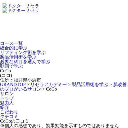
Dr.Recella Academy
について
コース一覧
総合的に学ぶ
リフティング術を学ぶ
製品活用術を学ぶ
必要な科目を選んで学ぶ
動画で学ぶ
CoCo
(ココ)
住所：福井県小浜市
GRANDTOP
>
リセラアカデミー
>
製品活用術を学ぶ
>
肌改善
のプロがいるサロン
>
CoCo
サロン
トップ
魅力人
紹介
こだわり
クチコミ
CoCoの口コミ
※個人の感想であり、効果効能を示すものではありません