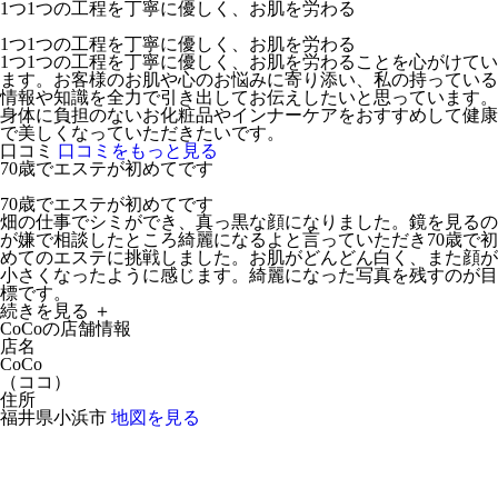
1つ1つの工程を丁寧に優しく、お肌を労わる
1つ1つの工程を丁寧に優しく、お肌を労わる
1つ1つの工程を丁寧に優しく、お肌を労わることを心がけてい
ます。お客様のお肌や心のお悩みに寄り添い、私の持っている
情報や知識を全力で引き出してお伝えしたいと思っています。
身体に負担のないお化粧品やインナーケアをおすすめして健康
で美しくなっていただきたいです。
口コミ
口コミをもっと見る
70歳でエステが初めてです
70歳でエステが初めてです
畑の仕事でシミができ、真っ黒な顔になりました。鏡を見るの
が嫌で相談したところ綺麗になるよと言っていただき70歳で初
めてのエステに挑戦しました。お肌がどんどん白く、また顔が
小さくなったように感じます。綺麗になった写真を残すのが目
標です。
続きを見る ＋
CoCoの店舗情報
店名
CoCo
（
ココ
）
住所
福井県小浜市
地図を見る