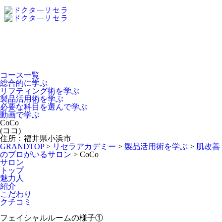
Dr.Recella Academy
について
コース一覧
総合的に学ぶ
リフティング術を学ぶ
製品活用術を学ぶ
必要な科目を選んで学ぶ
動画で学ぶ
CoCo
(ココ)
住所：福井県小浜市
GRANDTOP
>
リセラアカデミー
>
製品活用術を学ぶ
>
肌改善
のプロがいるサロン
>
CoCo
サロン
トップ
魅力人
紹介
こだわり
クチコミ
フェイシャルルームの様子①