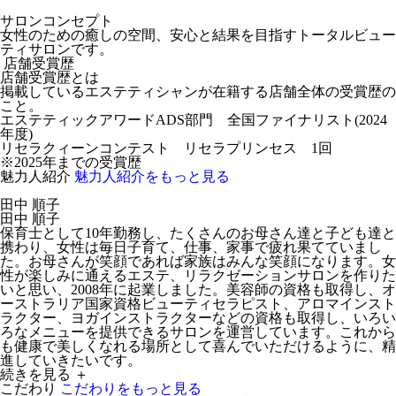
サロンコンセプト
女性のための癒しの空間、安心と結果を目指すトータルビュー
ティサロンです。
店舗受賞歴
店舗受賞歴とは
掲載しているエステティシャンが在籍する店舗全体の受賞歴の
こと。
エステティックアワードADS部門 全国ファイナリスト(2024
年度)
リセラクィーンコンテスト リセラプリンセス 1回
※2025年までの受賞歴
魅力人紹介
魅力人紹介をもっと見る
田中 順子
田中 順子
保育士として10年勤務し、たくさんのお母さん達と子ども達と
携わり、女性は毎日子育て、仕事、家事で疲れ果てていまし
た。お母さんが笑顔であれば家族はみんな笑顔になります。女
性が楽しみに通えるエステ、リラクゼーションサロンを作りた
いと思い、2008年に起業しました。美容師の資格も取得し、オ
ーストラリア国家資格ビューティセラピスト、アロマインスト
ラクター、ヨガインストラクターなどの資格も取得し、いろい
ろなメニューを提供できるサロンを運営しています。これから
も健康で美しくなれる場所として喜んでいただけるように、精
進していきたいです。
続きを見る ＋
こだわり
こだわりをもっと見る