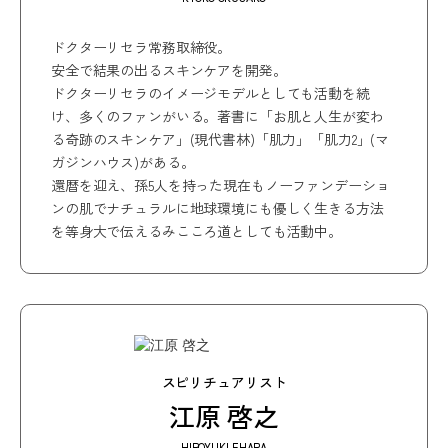
ドクターリセラ常務取締役。
安全で結果の出るスキンケアを開発。
ドクターリセラのイメージモデルとしても活動を続
け、多くのファンがいる。著書に「お肌と人生が変わ
る奇跡のスキンケア」(現代書林)「肌力」「肌力2」(マ
ガジンハウス)がある。
還暦を迎え、孫5人を持った現在もノーファンデーショ
ンの肌でナチュラルに地球環境にも優しく生きる方法
を等身大で伝えるみこころ道としても活動中。
スピリチュアリスト
江原 啓之
HIROYUKI EHARA