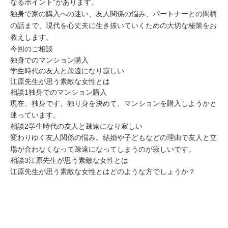
ミューズへの伝
なるポイント”があります。
言
コラム
独身で家の購入への迷い、友人関係の悩み、パートナーとの間柄
の話まで、現代を心丈夫に生き抜いていくための大切な秘策をお
教えします。
今回のご相談
独身でのマンション購入
学生時代の友人と疎遠になり寂しい
江原先生が思う素敵な女性とは
相談1
独身でのマンション購入
現在、独身です。独り身を決めて、マンションを購入しようかと
迷っています。
相談2
学生時代の友人と疎遠になり寂しい
変わりゆく友人関係の悩み。結婚や子どもなどの理由で友人と立
場が合わなくなって疎遠になってしまうのが寂しいです。
相談3
江原先生が思う素敵な女性とは
江原先生が思う素敵な女性とはどのような方でしょうか？