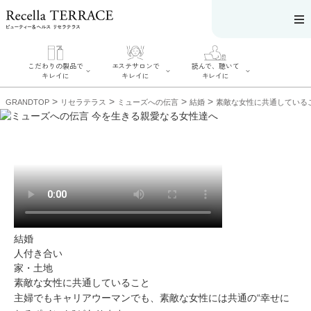
こだわりの製品で
エステサロンで
読んで、聴いて
キレイに
キレイに
キレイに
>
>
>
>
GRANDTOP
リセラテラス
ミューズへの伝言
結婚
素敵な女性に共通している
エステサロンで
こだわりの製品
読んで、聴いてキ
キレイに
でキレイに
レイに
リフティング認
SERIES#01 私た
リセラジャーナ
定者在籍サロン
ちについて
ル
を探す
SERIES#02 水へ
糖質制限レシピ
肌改善のプロが
のこだわり
一覧
いるサロンを探
SERIES#03 無
結婚
奥迫協子スペシ
す
添加化粧品につ
ャルコンテンツ
リフティング認
人付き合い
いて
お悩みから記事
定とは？
家・土地
を探す
肌改善のプロと
ニキビ
日焼け
首
は？
素敵な女性に共通していること
のしわ
敏感肌
た
主婦でもキャリアウーマンでも、素敵な女性には共通の“幸せに
るみ
シミ