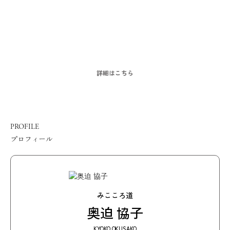
LOCATION
収録ロケーション
動画番組『ミューズへの伝言』は、
美しい緑に囲まれたドクターリセラ本社内のとあるお部屋で収録していま
す。
詳細はこちら
PROFILE
プロフィール
みこころ道
奥迫 協子
KYOKO OKUSAKO