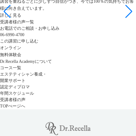
講習を重ねるごとに少しずつ自信がつき、今では100％の気持ちでお客
様に向き合えています。
詳しく見る
受講者様の声一覧
お電話でのご相談・お申し込み
06-6990-4700
この講習に申し込む
オンライン
無料体験会
Dr.Recella Academyについて
コース一覧
エステティシャン養成・
開業サポート
認定ディプロマ
年間スケジュール
受講者様の声
TOPぺージへ