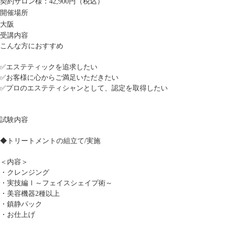
契約サロン様：42,900円（税込）
開催場所
大阪
受講内容
こんな方におすすめ
✅エステティックを追求したい
✅お客様に心からご満足いただきたい
✅プロのエステティシャンとして、認定を取得したい
試験内容
◆トリートメントの組立て/実施
＜内容＞
・クレンジング
・実技編Ⅰ～フェイスシェイプ術～
・美容機器2種以上
・鎮静パック
・お仕上げ