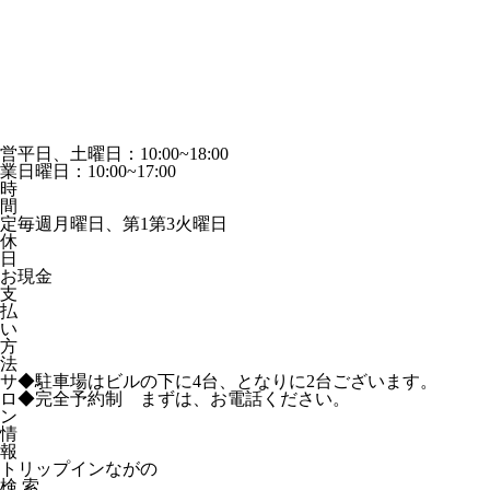
営
平日、土曜日：10:00~18:00
業
日曜日：10:00~17:00
時
間
定
毎週月曜日、第1第3火曜日
休
日
お
現金
支
払
い
方
法
サ
◆駐車場はビルの下に4台、となりに2台ございます。
ロ
◆完全予約制 まずは、お電話ください。
ン
情
報
トリップインながの
検 索