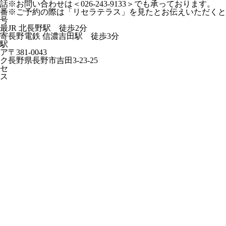
話
※お問い合わせは＜026-243-9133＞でも承っております。
番
※ご予約の際は「リセラテラス」を見たとお伝えいただくと
号
最
JR 北長野駅 徒歩2分
寄
長野電鉄 信濃吉田駅 徒歩3分
駅
ア
〒381-0043
ク
長野県長野市吉田3-23-25
セ
ス