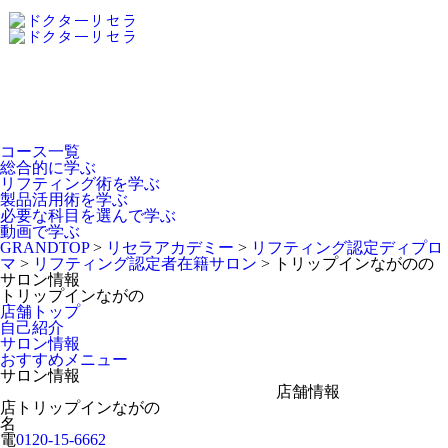
Dr.Recella Academy
について
コース一覧
総合的に学ぶ
リフティング術を学ぶ
製品活用術を学ぶ
必要な科目を選んで学ぶ
動画で学ぶ
GRANDTOP
>
リセラアカデミー
>
リフティング認定ディプロ
マ
>
リフティング認定者在籍サロン
>
トリップインながのの
サロン情報
トリップインながの
店舗トップ
自己紹介
サロン情報
おすすめメニュー
サロン情報
店舗情報
店
トリップインながの
名
電
0120-15-6662