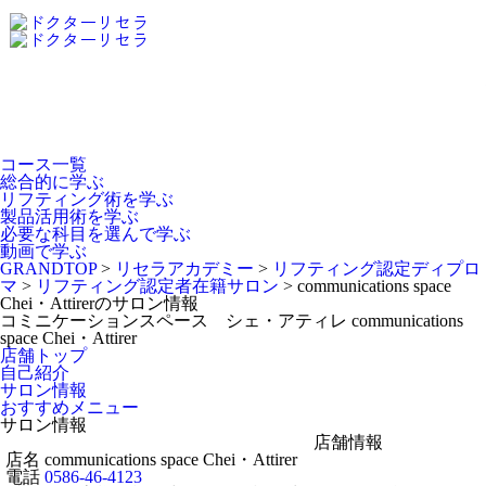
Dr.Recella Academy
について
コース一覧
総合的に学ぶ
リフティング術を学ぶ
製品活用術を学ぶ
必要な科目を選んで学ぶ
動画で学ぶ
GRANDTOP
>
リセラアカデミー
>
リフティング認定ディプロ
マ
>
リフティング認定者在籍サロン
>
communications space
Chei・Attirerのサロン情報
コミニケーションスペース シェ・アティレ
communications
space Chei・Attirer
店舗トップ
自己紹介
サロン情報
おすすめメニュー
サロン情報
店舗情報
店名
communications space Chei・Attirer
電話
0586-46-4123