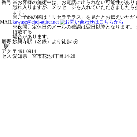
番号
※お客様の施術中は、お電話に出られない可能性があり
恐れ入りますが、メッセージを入れていただきましたら
ます。
※ご予約の際は「リセラテラス」を見たとお伝えいただ
MAIL
kawase@chei-attirer.net
※夜間、定休日のメールの確認は翌日以降となります。
頂戴する
場合があります。
最寄
妙興寺駅（名鉄）より徒歩5分
駅
アク
〒491-0914
セス
愛知県一宮市花池4丁目14-28