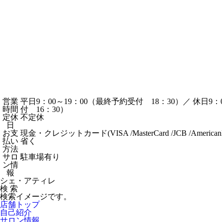
営業
平日9：00～19：00（最終予約受付 18：30）／ 休日9：
時間
付 16：30）
定休
不定休
日
お支
現金・クレジットカード(VISA /MasterCard /JCB /Ameri
払い
省く
方法
サロ
駐車場有り
ン情
報
シェ・アティレ
検 索
検索イメージです。
店舗トップ
自己紹介
サロン情報