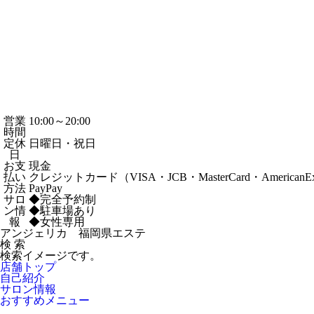
営業
10:00～20:00
時間
定休
日曜日・祝日
日
お支
現金
払い
クレジットカード（VISA・JCB・MasterCard・AmericanEx
方法
PayPay
サロ
◆完全予約制
ン情
◆駐車場あり
報
◆女性専用
アンジェリカ 福岡県エステ
検 索
検索イメージです。
店舗トップ
自己紹介
サロン情報
おすすめメニュー