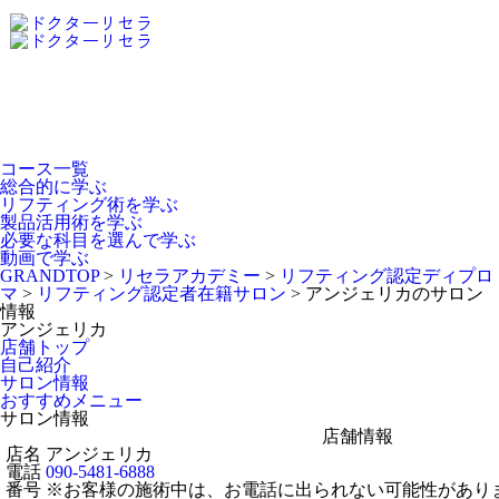
Dr.Recella Academy
について
コース一覧
総合的に学ぶ
リフティング術を学ぶ
製品活用術を学ぶ
必要な科目を選んで学ぶ
動画で学ぶ
GRANDTOP
>
リセラアカデミー
>
リフティング認定ディプロ
マ
>
リフティング認定者在籍サロン
>
アンジェリカのサロン
情報
アンジェリカ
店舗トップ
自己紹介
サロン情報
おすすめメニュー
サロン情報
店舗情報
店名
アンジェリカ
電話
090-5481-6888
番号
※お客様の施術中は、お電話に出られない可能性があり