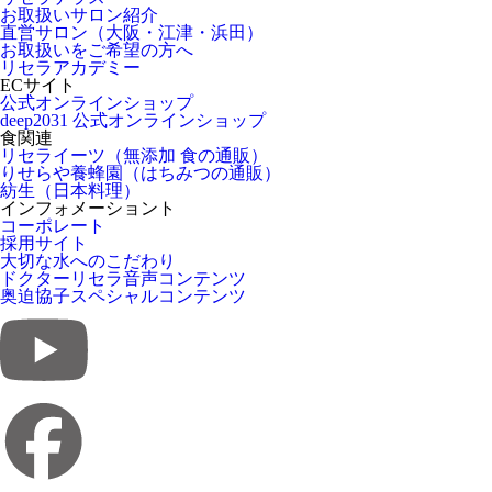
お取扱いサロン紹介
直営サロン（大阪・江津・浜田）
お取扱いをご希望の方へ
リセラアカデミー
ECサイト
公式オンラインショップ
deep2031 公式オンラインショップ
食関連
リセライーツ（無添加 食の通販）
りせらや養蜂園（はちみつの通販）
紡生（日本料理）
インフォメーショント
コーポレート
採用サイト
大切な水へのこだわり
ドクターリセラ音声コンテンツ
奥迫協子スペシャルコンテンツ