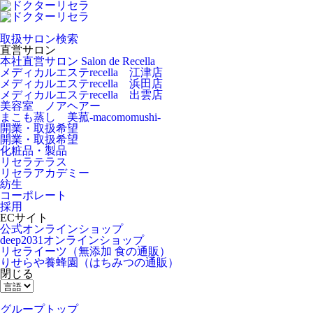
取扱サロン検索
直営サロン
本社直営サロン Salon de Recella
メディカルエステrecella 江津店
メディカルエステrecella 浜田店
メディカルエステrecella 出雲店
美容室 ノアヘアー
まこも蒸し 美菰-macomomushi-
開業・取扱希望
開業・取扱希望
化粧品・製品
リセラテラス
リセラアカデミー
紡生
コーポレート
採用
ECサイト
公式オンラインショップ
deep2031オンラインショップ
リセライーツ
（無添加 食の通販）
りせらや養蜂園
（はちみつの通販）
閉じる
グループトップ