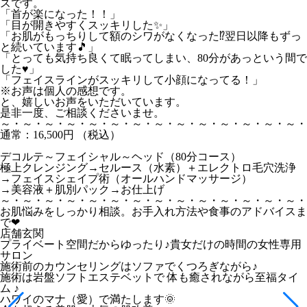
スです。
「首が楽になった！！」
「目が開きやすくスッキリした✨」
「お肌がもっちりして額のシワがなくなった⁉翌日以降もずっ
と続いています🎵」
「とっても気持ち良くて眠ってしまい、80分があっという間で
した♥」
「フェイスラインがスッキリして小顔になってる！」
※お声は個人の感想です。
と、嬉しいお声をいただいています。
是非一度、ご相談くださいませ。
～・～・～・～・～・～・～・～・～・～・～・～・～・～・
通常：16,500円 （税込）
デコルテ～フェイシャル～ヘッド（80分コース）
極上クレンジング→セルース（水素）＋エレクトロ毛穴洗浄
→フェイスシェイプ術（オールハンドマッサージ）
→美容液＋肌別パック→お仕上げ
～・～・～・～・～・～・～・～・～・～・～・～・～・～・
お肌悩みをしっかり相談。お手入れ方法や食事のアドバイスま
で❤
店舗玄関
プライベート空間だからゆったり♪貴女だけの時間の女性専用
サロン
施術前のカウンセリングはソファでくつろぎながら♪
施術は岩盤ソフトエステベットで 体も癒されながら至福タイ
ム ♪
ハワイのマナ（愛）で満たします🌞