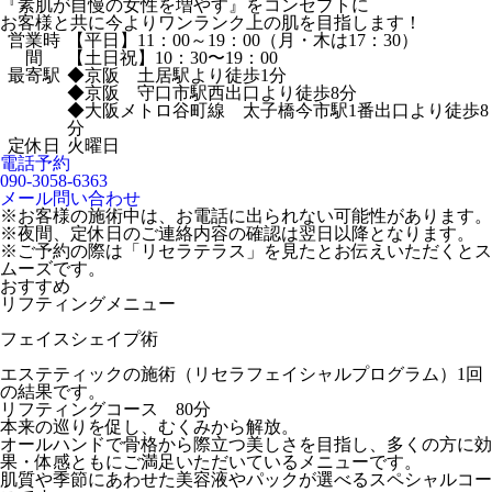
『素肌が自慢の女性を増やす』をコンセプトに
お客様と共に今よりワンランク上の肌を目指します！
営業時
【平日】11：00～19：00（月・木は17：30）
間
【土日祝】10：30〜19：00
最寄駅
◆京阪 土居駅より徒歩1分
◆京阪 守口市駅西出口より徒歩8分
◆大阪メトロ谷町線 太子橋今市駅1番出口より徒歩8
分
定休日
火曜日
電話予約
090-3058-6363
メール問い合わせ
※お客様の施術中は、お電話に出られない可能性があります。
※夜間、定休日のご連絡内容の確認は翌日以降となります。
※ご予約の際は「リセラテラス」を見たとお伝えいただくとス
ムーズです。
おすすめ
リフティングメニュー
フェイスシェイプ術
エステティックの施術（リセラフェイシャルプログラム）1回
の結果です。
リフティングコース 80分
本来の巡りを促し、むくみから解放。
オールハンドで骨格から際立つ美しさを目指し、多くの方に効
果・体感ともにご満足いただいているメニューです。
肌質や季節にあわせた美容液やパックが選べるスペシャルコー