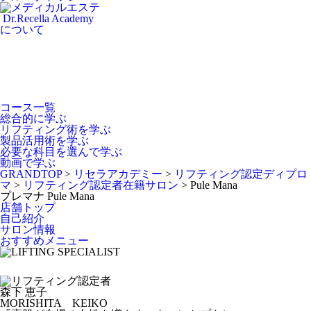
Dr.Recella Academy
について
コース一覧
総合的に学ぶ
リフティング術を学ぶ
製品活用術を学ぶ
必要な科目を選んで学ぶ
動画で学ぶ
GRANDTOP
>
リセラアカデミー
>
リフティング認定ディプロ
マ
>
リフティング認定者在籍サロン
>
Pule Mana
プレマナ
Pule Mana
店舗トップ
自己紹介
サロン情報
おすすめメニュー
森下 恵子
MORISHITA KEIKO