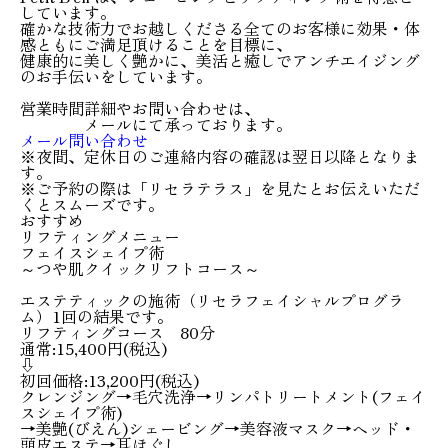
しています。
確かな技術力でお越しくださる全てのお客様に効果・体
感ともにご満足頂けることを目標に、
健康的に美しく艶かに、美活と癒しでアンチエイジング
のお手伝いをしています。
営業時間
詳細やお問い合わせは、
メールにて承っております。
メール問い合わせ
※夜間、定休日のご連絡内容の確認は翌日以降となりま
す。
※ご予約の際は「リセラテラス」を見たとお伝えいただ
くとスムーズです。
おすすめ
リフティングメニュー
フェイスシェイプ術
～つや肌クイックリフトコース～
エステティックの施術（リセラフェイシャルプログラ
ム）1回の結果です。
リフティングコース 80分
通常:15,400円(税込)
⇩
初回価格:13,200円(税込)
クレンジング→毛穴洗浄→リンパトリートメント(フェイ
スシェイプ術)
→美艶(びえん)シェービング→美容液マスク→ヘッド・
頭皮エステ→耳ほぐし