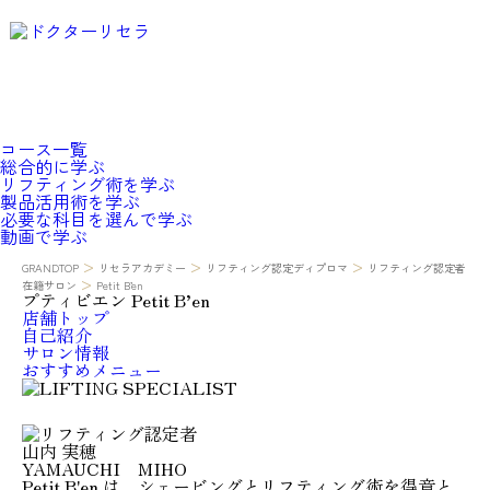
Dr.Recella Academy
について
コース一覧
総合的に学ぶ
リフティング術を学ぶ
製品活用術を学ぶ
必要な科目を選んで学ぶ
動画で学ぶ
>
>
>
GRANDTOP
リセラアカデミー
リフティング認定ディプロマ
リフティング認定者
>
在籍サロン
Petit B’en
プティビエン
Petit B’en
店舗トップ
自己紹介
サロン情報
おすすめメニュー
山内 実穂
YAMAUCHI MIHO
Petit B'en は、シェービングとリフティング術を得意と