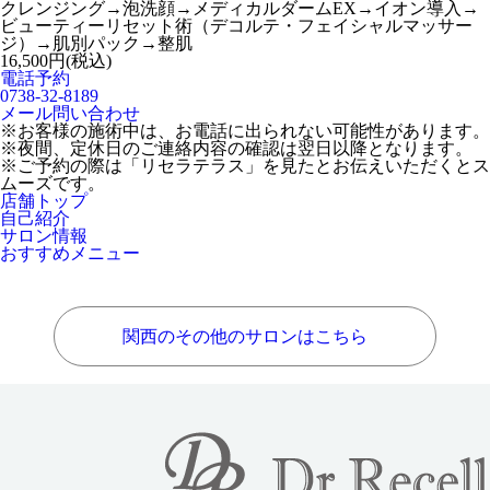
クレンジング→泡洗顔→メディカルダームEX→イオン導入→
ビューティーリセット術（デコルテ・フェイシャルマッサー
ジ）→肌別パック→整肌
16,500円(税込)
電話予約
0738-32-8189
メール問い合わせ
※お客様の施術中は、お電話に出られない可能性があります。
※夜間、定休日のご連絡内容の確認は翌日以降となります。
※ご予約の際は「リセラテラス」を見たとお伝えいただくとス
ムーズです。
店舗トップ
自己紹介
サロン情報
おすすめメニュー
関西のその他のサロンはこちら