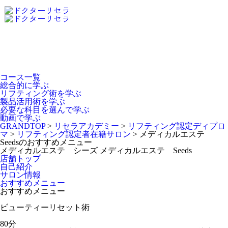
Dr.Recella Academy
について
コース一覧
総合的に学ぶ
リフティング術を学ぶ
製品活用術を学ぶ
必要な科目を選んで学ぶ
動画で学ぶ
GRANDTOP
>
リセラアカデミー
>
リフティング認定ディプロ
マ
>
リフティング認定者在籍サロン
>
メディカルエステ
Seedsのおすすめメニュー
メディカルエステ シーズ
メディカルエステ Seeds
店舗トップ
自己紹介
サロン情報
おすすめメニュー
おすすめメニュー
ビューティーリセット術
80分