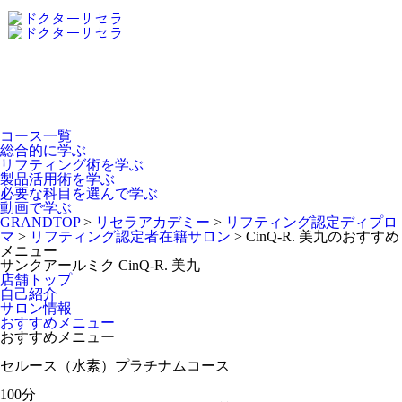
Dr.Recella Academy
について
コース一覧
総合的に学ぶ
リフティング術を学ぶ
製品活用術を学ぶ
必要な科目を選んで学ぶ
動画で学ぶ
GRANDTOP
>
リセラアカデミー
>
リフティング認定ディプロ
マ
>
リフティング認定者在籍サロン
>
CinQ-R. 美九のおすすめ
メニュー
サンクアールミク
CinQ-R. 美九
店舗トップ
自己紹介
サロン情報
おすすめメニュー
おすすめメニュー
セルース（水素）プラチナムコース
100分