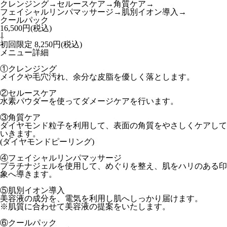
クレンジング→セルースケア→角質ケア→
フェイシャルリンパマッサージ→肌別イオン導入→
クールパック
16,500円(税込)
⇩
初回限定 8,250円(税込)
メニュー詳細
①クレンジング
メイクや毛穴汚れ、余分な皮脂を優しく落とします。
②セルースケア
水素パウダーを使ってダメージケアを行います。
③角質ケア
ダイヤモンド粒子を利用して、表面の角質をやさしくケアして
いきます。
(ダイヤモンドピーリング)
④フェイシャルリンパマッサージ
プラチナジェルを使用して、めぐりを整え、肌をハリのある印
象へ導きます。
⑤肌別イオン導入
美容液の成分を、電気を利用し肌へしっかり届けます。
※肌質に合わせて美容液の提案をいたします。
⑥クールパック