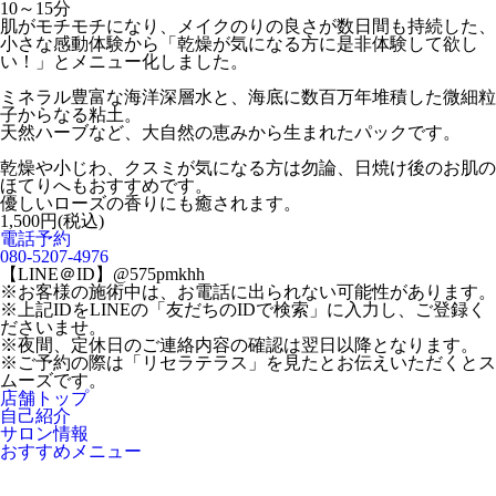
10～15分
肌がモチモチになり、メイクのりの良さが数日間も持続した、
小さな感動体験から「乾燥が気になる方に是非体験して欲し
い！」とメニュー化しました。
ミネラル豊富な海洋深層水と、海底に数百万年堆積した微細粒
子からなる粘土。
天然ハーブなど、大自然の恵みから生まれたパックです。
乾燥や小じわ、クスミが気になる方は勿論、日焼け後のお肌の
ほてりへもおすすめです。
優しいローズの香りにも癒されます。
1,500円(税込)
電話予約
080-5207-4976
【LINE＠ID】@575pmkhh
※お客様の施術中は、お電話に出られない可能性があります。
※上記IDをLINEの「友だちのIDで検索」に入力し、ご登録く
ださいませ。
※夜間、定休日のご連絡内容の確認は翌日以降となります。
※ご予約の際は「リセラテラス」を見たとお伝えいただくとス
ムーズです。
店舗トップ
自己紹介
サロン情報
おすすめメニュー