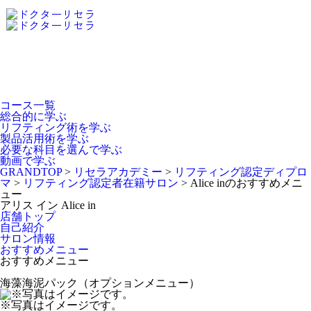
Dr.Recella Academy
について
コース一覧
総合的に学ぶ
リフティング術を学ぶ
製品活用術を学ぶ
必要な科目を選んで学ぶ
動画で学ぶ
GRANDTOP
>
リセラアカデミー
>
リフティング認定ディプロ
マ
>
リフティング認定者在籍サロン
>
Alice inのおすすめメニ
ュー
アリス イン
Alice in
店舗トップ
自己紹介
サロン情報
おすすめメニュー
おすすめメニュー
海藻海泥パック（オプションメニュー）
※写真はイメージです。