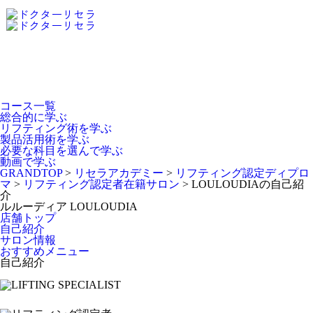
Dr.Recella Academy
について
コース一覧
総合的に学ぶ
リフティング術を学ぶ
製品活用術を学ぶ
必要な科目を選んで学ぶ
動画で学ぶ
GRANDTOP
>
リセラアカデミー
>
リフティング認定ディプロ
マ
>
リフティング認定者在籍サロン
>
LOULOUDIAの自己紹
介
ルルーディア
LOULOUDIA
店舗トップ
自己紹介
サロン情報
おすすめメニュー
自己紹介