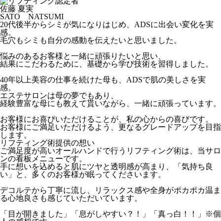
佐藤 夏実
SATO NATSUMI
20代後半からシミが気になりはじめ、ADSに出会い変化を実
感。
毛穴もシミも自分の感動を伝えたいと思いました。
悩みのあるお客様と一緒に頑張りたいと思い、
結果にこだわるために、基礎から学び技術を習得しました。
40年以上美容の仕事を続けた母も、ADSで肌の美しさを実
感。
エステサロンは母の夢でもあり、
経験豊富な母にも教えて貰いながら、一緒に頑張っています。
お客様にお喜びいただけることが、私の心からの喜びです。
お客様にご満足いただけるよう、更なるグレードアップを目指
します。
リフティング術提供の想い
ご満足度が高いオールハンドで行うリフティング術は、当サロ
ンの看板メニューです。
手に想いを込めると肌にツヤと透明感が高まり、「気持ち良
い」と、多くのお客様が眠ってくださいます。
デコルテから丁寧に流し、リラックス感や全身がポカポカ温ま
る心地良さも感じていただいています。
「目が開きました」「息がしやすい？！」「真っ白！！」※個