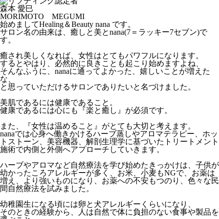
森本 愛巳
MORIMOTO MEGUMI
始めましてHealing＆Beauty nana です。
サロン名の由来は、癒しと美とnana(7＝ラッキー7セブン)で
す。
癒され美しくなれば、女性はとてもパワフルになります。
するとやはり、必然的に良きことも起こり始めますよね、
そんなふうに、nanaに通ってよかった、嬉しいことが増えた
な、
と思っていただけるサロンでありたいと名づけました。
美肌であるには健康であること。
健康であるには心にも『楽と癒し』が必須です。
また、『女性は温めること』がとても大切と考えます。
nanaでは心身へ働きかけるハーブ蒸しやアロマテラピー、ホッ
トストーン、美容機器、解剖生理学に基づいたトリートメント
施術で内側と外側へアプローチしていきます。
ハーブやアロマなど自然療法を学び始めたきっかけは、子供が
幼かったころアレルギーが多く、お米、小麦もNGで、お薬は
増え、より強いものになり、お薬への不安もつのり、色々な民
間自然療法を試みました。
幼稚園生になる頃には卵と犬アレルギーくらいになり、
そのときの経験から、人は自然で体に負担のない食事や製品を