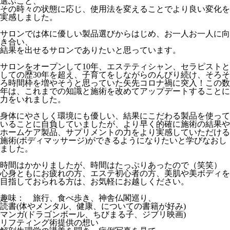
選ぶこと、
その時々の状態に応じ、使用法を変えることでより良い変化を
実感しました。
サロンでは体に優しい製品選びからはじめ、お一人お一人に向
き合い、
結果を出せるサロンでありたいと思っています。
サロンをオープンして10年、エステティシャン、セラピストと
しての歴30年を超え、子育てをしながらのんびり続け、そろそ
ろ時間枠を増やそうと思っていた矢先コロナ禍に突入！この数
年は、これまでの知識と施術を改めてアップデートすることに
力をいれました。
身体にやさしく環境にも優しい、結果にこだわる製品を使って
いることに自負していましたが、より早く的確に施術の結果や
ホームケア製品、サプリメントの力をより実感していただける
施術(ボディマッサージ)ができるようになりたいと学びなおし
ました。
時間はかかりましたが、時間はたっぷりあったので（笑笑）
心身ともにお疲れの方、エステ初心者の方、美肌や美ボディを
目指しておられる方は、お気軽にお越しください。
趣味： 旅行、食べ歩き、神舎仏閣巡り、
読書(体やメンタル、健康、についての書籍が好み)
マンガ(ドラゴンボール、ちびまる子、ジブリ映画)
リフティング術提供の想い