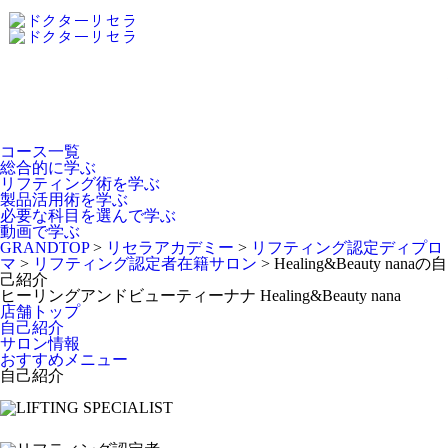
Dr.Recella Academy
について
コース一覧
総合的に学ぶ
リフティング術を学ぶ
製品活用術を学ぶ
必要な科目を選んで学ぶ
動画で学ぶ
GRANDTOP
>
リセラアカデミー
>
リフティング認定ディプロ
マ
>
リフティング認定者在籍サロン
>
Healing&Beauty nanaの自
己紹介
ヒーリングアンドビューティーナナ
Healing&Beauty nana
店舗トップ
自己紹介
サロン情報
おすすめメニュー
自己紹介