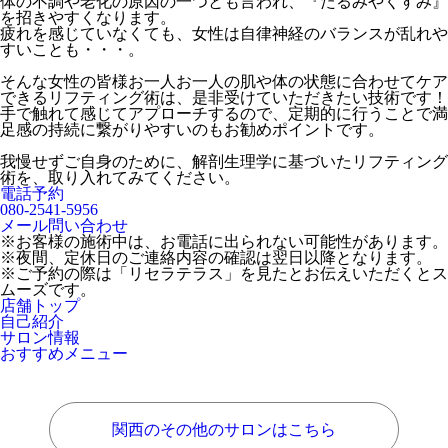
体の不調や老化の原因の一つとも言われ、『たるみやくすみ』
を招きやすくなります。
疲れを感じていなくても、女性は自律神経のバランスが乱れや
すいことも・・・。
そんな女性の皆様お一人お一人の肌や体の状態に合わせてケア
できるリフティング術は、是非受けていただきたい技術です！
手で触れて感じてアプローチするので、定期的に行うことで満
足感の持続に繋がりやすいのもお勧めポイントです。
我慢せずご自身のために、解剖生理学に基づいたリフティング
術を、取り入れてみてください。
電話予約
080-2541-5956
メール問い合わせ
※お客様の施術中は、お電話に出られない可能性があります。
※夜間、定休日のご連絡内容の確認は翌日以降となります。
※ご予約の際は「リセラテラス」を見たとお伝えいただくとス
ムーズです。
店舗トップ
自己紹介
サロン情報
おすすめメニュー
関西のその他のサロンはこちら