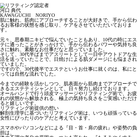
河口 典代
KAWAGUCHI NORIYO
肌に触れ、筋肉にアプローチすることが大好きで、手から伝わ
るお客様の状態を感じ取り、ケアをさせていただいておりま
す。
元々、思春期ニキビで悩んでいたこともあり、10代の時にエス
テに通ったことがきっかけで、手から伝わるパワーや気持ち良
さに触れ、素敵なお仕事だなと思っていました。
そして、30代半ばまでアスリートとして一日中アウトドアな生
活を送っていたことで、日焼けによる肌ダメージにも悩まされ
ていました。
ですので、30代後半でエステというお仕事に就くのは、私にと
っては自然な流れでした。
今までの経験を活かしつつ、肌表面から筋肉までアプローチで
きるエステティシャンとして、日々努力し続けております。
オールハンドで行う頭皮マッサージやリフティング術で、お疲
れの状態から解放される、極上の気持ち良さをご実感いただけ
ると嬉しいです。
リフティング術提供の想い
解剖生理学に基づいたリフティング術は、いつも頑張っている
女性にぴったりのケアだと考えています。
スマホやパソコンなどによる『目・首・肩の疲れ』や姿勢の負
担は、