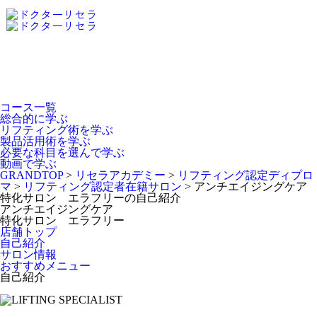
Dr.Recella Academy
について
コース一覧
総合的に学ぶ
リフティング術を学ぶ
製品活用術を学ぶ
必要な科目を選んで学ぶ
動画で学ぶ
GRANDTOP
>
リセラアカデミー
>
リフティング認定ディプロ
マ
>
リフティング認定者在籍サロン
>
アンチエイジングケア
特化サロン エラフリーの自己紹介
アンチエイジングケア
特化サロン エラフリー
店舗トップ
自己紹介
サロン情報
おすすめメニュー
自己紹介