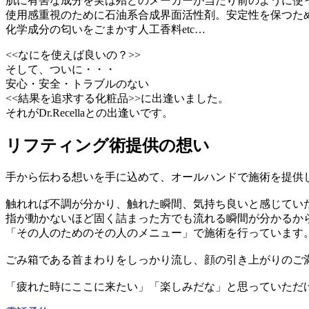
肌に有害な成分を実は殆どのメーカーが当たり前のように使
使用感重視のために石油系合成界面活性剤。安定性を保つた
化学成分の匂いをごまかす人工香料etc…
<<なにを使えば良いの？>>
そして、ついに・・・
安心・安全・トラブルのない
<<結果を追求する化粧品>>に出逢いました。
それがDr.Recellaとの出逢いです。
リフティング術提供の想い
手から伝わる想いを手に込めて、オールハンドで施術を提供
触れれば不調が分かり、触れた瞬間、気持ち良いと感じてい
指が動かないほど固く詰まった方でも流れる瞬間が分かるか
「その人のためのその人のメニュー」で施術を行っています
ごみ箱である首まわりをしっかり流し、顔の引き上がりのご
「疲れた時にここに来たい」「楽しみだな」と思っていただ