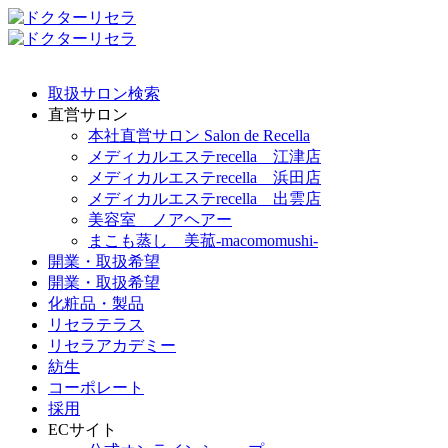
取扱サロン検索
直営サロン
本社直営サロン Salon de Recella
メディカルエステrecella 江津店
メディカルエステrecella 浜田店
メディカルエステrecella 出雲店
美容室 ノアヘアー
まこも蒸し 美菰-macomomushi-
開業・取扱希望
開業・取扱希望
化粧品・製品
リセラテラス
リセラアカデミー
紡生
コーポレート
採用
ECサイト