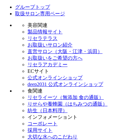
グループトップ
取扱サロン専用ページ
美容関連
製品情報サイト
リセラテラス
お取扱いサロン紹介
直営サロン（大阪・江津・浜田）
お取扱いをご希望の方へ
リセラアカデミー
ECサイト
公式オンラインショップ
deep2031 公式オンラインショップ
食関連
リセライーツ（無添加 食の通販）
りせらや養蜂園（はちみつの通販）
紡生（日本料理）
インフォメーショント
コーポレート
採用サイト
大切な水へのこだわり